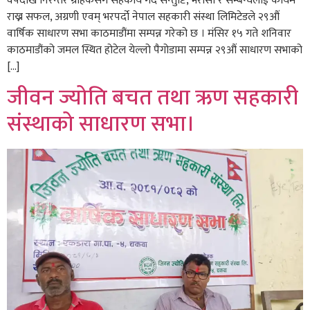
वर्षदेखि निरन्तर ग्राहकसंग सहकार्य गर्दै सन्तुष्टि, भरोसा र सम्बन्धलाई कायम
राख्न सफल, अग्रणी एवम् भरपर्दो नेपाल सहकारी संस्था लिमिटेडले २९औं
वार्षिक साधारण सभा काठमाडौंमा सम्पन्न गरेको छ । मंसिर १५ गते शनिवार
काठमाडौंको जमल स्थित होटेल येल्लो पैगोडामा सम्पन्न २९औं साधारण सभाको
[…]
जीवन ज्योति बचत तथा ऋण सहकारी
संस्थाको साधारण सभा।