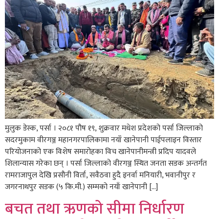
मुलुक डेस्क, पर्सा । २०८१ पौष १९, शुक्रवार मधेश प्रदेशको पर्सा जिल्लाको
सदरमुकाम वीरगञ्ज महानगरपालिकामा नयॉं खानेपानी पाईपलाइन विस्तार
परियोजनाको एक विशेष समारोहका विच खानेपानीमन्त्री प्रदिप यादवले
शिलान्यास गरेका छन् । पर्सा जिल्लाको वीरगञ्ज स्थित जनता सडक अन्तर्गत
रामराजापुल देखि प्रसौनी विर्ता, सवैठवा हुदै इनर्वा मनियारी, भवानीपुर र
जगरनाथपुर सडक (५ कि.मी.) सम्मको नयाँ खानेपानी […]
बचत तथा ऋणको सीमा निर्धारण