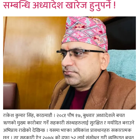
सम्बन्धि अध्यादेश खारेज हुनुपर्ने !
राकेश कुमार सिंह, काठमाडौ । २०८१ पौष १७, बुधवार अध्यादेशले बचत
ऋणको मुख्य कारोबार गर्ने सहकारी संस्थाहरुलाई सुरक्षित र मर्यादित बनाउने
अभिप्राय राखेको देखिन्छ । यसमा भएका अधिकांश प्रावधानहरु सकारात्मक
छन् । तर सहकारी ऐन २०७४ को दफा ५२ लाई संसोधन गरी व्यक्तिगत बचत