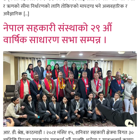
र ऋणको सीमा निर्धारणको लागि तोकिएको मापदण्ड भने अव्यवहारिक र
अवैज्ञानिक […]
नेपाल सहकारी संस्थाको २९ औं
वार्षिक साधारण सभा सम्पन्न ।
आर. डी. श्रेष्ठ, काठमाडौं । २०८१ मंसिर १५, शनिवार सहकारी क्षेत्रमा विगत ३०