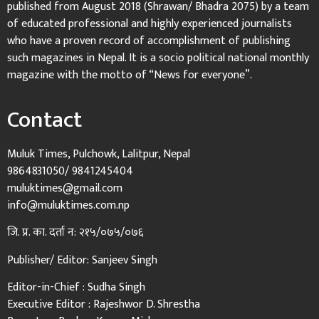
published from August 2018 (Shrawan/ Bhadra 2075) by a team
of educated professional and highly experienced journalists
who have a proven record of accomplishment of publishing
such magazines in Nepal. It is a socio political national monthly
magazine with the motto of “News for everyone”.
Contact
Muluk Times, Pulchowk, Lalitpur, Nepal
9864831050/ 9841245404
muluktimes@gmail.com
info@muluktimes.com.np
जि. प्र. का. दर्ता न: २१५/०७५/०७६
Publisher/ Editor: Sanjeev Singh
Editor-in-Chief : Sudha Singh
Executive Editor : Rajeshwor D. Shrestha