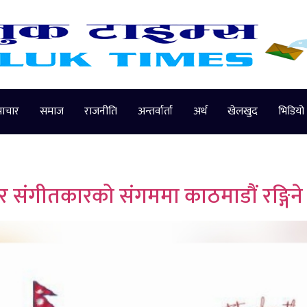
माचार
समाज
राजनीति
अन्तर्वार्ता
अर्थ
खेलखुद
भिडियो
र संगीतकारको संगममा काठमाडौं रङ्गिने