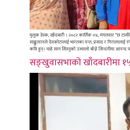
मुलुक डेस्क, खाँदबारी । २०८२ कार्तिक ०४, मंगलवार “छ टासीदे
साङ्कृत्यानले देवकोटालाई भारतका पन्त, प्रसाद र निरालालाई एकै 
कवि हुन्। चाहे साग सिस्नुको उज्यालो बाँच्ने जिन्दगीमा आनन्द पा
सङ्खुवासभाको खाँदबारीमा १५९ 