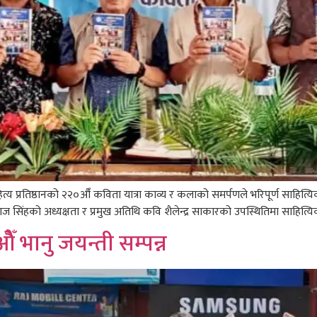
य प्रतिष्ठानको २२०औँ कविता यात्रा काव्य र कलाको समर्पणले भरिपूर्ण साहित्यिक
ज सिंहको अध्यक्षता र प्रमुख अतिथि कवि शैलेन्द्र साकारको उपस्थितिमा साहित्यि
 भानु जयन्ती सम्पन्न