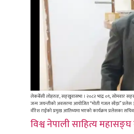
लेकबेँसी लाेहरुङ, सङ्खुवासभा । २०८२ भाद्र ०९, सोमवार सङ
जन्म जयन्तीको अवसरमा आयाेजित “माेती गजल साँझ” प्रलेस अ
वीरेश राईकाे प्रमुख आतिथ्यमा भएको कार्यक्रम प्रलेसका सचिव
विश्व नेपाली साहित्य महासङ्घ 