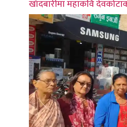
खाँदबारीमा महाकवि देवकोटाक