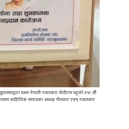
सभाद्वारा प्रथम नेपाली गजलकार माेतीराम भट्टकाे १५९ ओैँ
्खुवासभा साहित्यिक समाजका अध्यक्ष गीतकार एवम् गजलकार