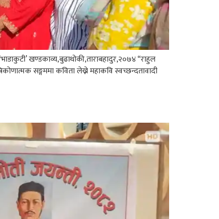
”-‘भाडाकुटी’ खण्डकाव्य,बुढाथोकी,ताराबहादुर,२०७४ “राहुल
 त्रिकोणात्मक सङ्गममा कविता लेख्ने महाकवि स्वच्छन्दतावादी