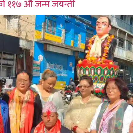
ो ११७ औँ जन्म जयन्ती