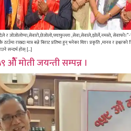
ले र जोजोलोप्पा,सेवारो,छेजोलो,फ्याफुल्ला ,सेवा,सेवाले,झोर्ले,नमस्ते, सेवाफो।
ठाउँमा राख्दा मात्र बन्ने बिराट प्रतिभा हुन् भनेका थिए। प्रकृति ,मानव र इश्वरको
उने सन्दर्भ होस् […]
ओैँ माेती जयन्ती सम्पन्न ।