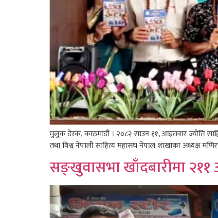
मुलुक डेस्क, काठमाडौं । २०८२ साउन ११, आइतवार ज्योति साहित्
तथा विश्व नेपाली साहित्य महासंघ नेपाल शाखाका अध्यक्ष मणिरा
सङ्खुवासभा खाँदबारीमा २११ ओैँ