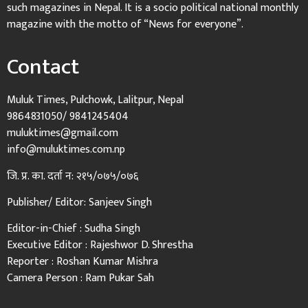
such magazines in Nepal. It is a socio political national monthly
magazine with the motto of “News for everyone”.
Contact
Muluk Times, Pulchowk, Lalitpur, Nepal
9864831050/ 9841245404
muluktimes@gmail.com
info@muluktimes.com.np
जि. प्र. का. दर्ता न: २१५/०७५/०७६
Publisher/ Editor: Sanjeev Singh
Editor-in-Chief : Sudha Singh
Executive Editor : Rajeshwor D. Shrestha
Reporter : Roshan Kumar Mishra
Camera Person : Ram Pukar Sah