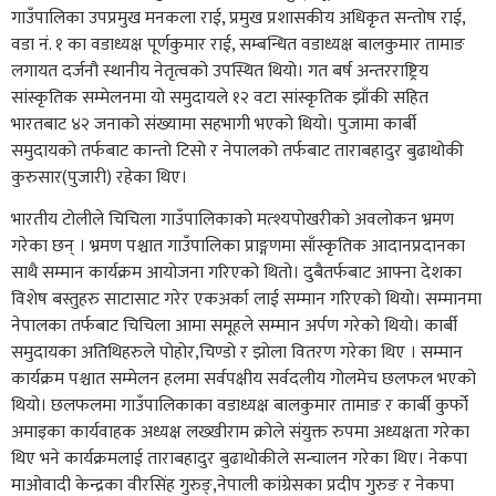
गाउँपालिका उपप्रमुख मनकला राई, प्रमुख प्रशासकीय अधिकृत सन्तोष राई,
वडा नं. १ का वडाध्यक्ष पूर्णकुमार राई, सम्बन्धित वडाध्यक्ष बालकुमार तामाङ
लगायत दर्जनौ स्थानीय नेतृत्वको उपस्थित थियो। गत बर्ष अन्तरराष्ट्रिय
सांस्कृतिक सम्मेलनमा यो समुदायले १२ वटा सांस्कृतिक झाँकी सहित
भारतबाट ४२ जनाको संख्यामा सहभागी भएको थियो। पुजामा कार्बी
समुदायको तर्फबाट कान्तो टिसो र नेपालको तर्फबाट ताराबहादुर बुढाथोकी
कुरुसार(पुजारी) रहेका थिए।
भारतीय टोलीले चिचिला गाउँपालिकाको मत्श्यपोखरीको अवलोकन भ्रमण
गरेका छन् । भ्रमण पश्चात गाउँपालिका प्राङ्गणमा साँस्कृतिक आदानप्रदानका
साथै सम्मान कार्यक्रम आयोजना गरिएको थितो। दुबैतर्फबाट आफ्ना देशका
विशेष बस्तुहरु साटासाट गरेर एकअर्का लाई सम्मान गरिएको थियो। सम्मानमा
नेपालका तर्फबाट चिचिला आमा समूहले सम्मान अर्पण गरेको थियो। कार्बी
समुदायका अतिथिहरुले पोहोर,चिण्डो र झोला वितरण गरेका थिए । सम्मान
कार्यक्रम पश्चात सम्मेलन हलमा सर्वपक्षीय सर्वदलीय गोलमेच छलफल भएको
थियो। छलफलमा गाउँपालिकाका वडाध्यक्ष बालकुमार तामाङ र कार्बी कुर्फो
अमाइका कार्यवाहक अध्यक्ष लख्खीराम क्रोले संयुक्त रुपमा अध्यक्षता गरेका
थिए भने कार्यक्रमलाई ताराबहादुर बुढाथोकीले सन्चालन गरेका थिए। नेकपा
माओवादी केन्द्रका वीरसिंह गुरुङ्,नेपाली कांग्रेसका प्रदीप गुरुङ र नेकपा