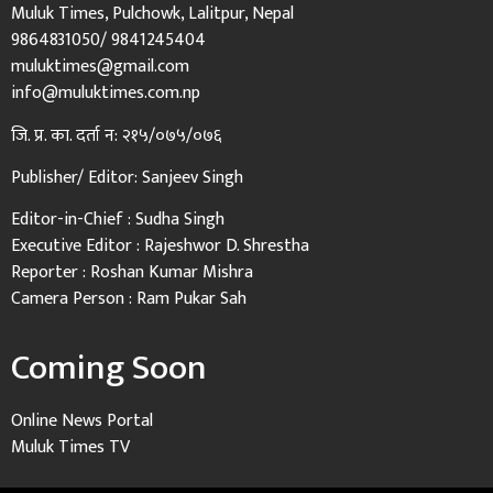
Muluk Times, Pulchowk, Lalitpur, Nepal
9864831050/ 9841245404
muluktimes@gmail.com
info@muluktimes.com.np
जि. प्र. का. दर्ता न: २१५/०७५/०७६
Publisher/ Editor: Sanjeev Singh
Editor-in-Chief : Sudha Singh
Executive Editor : Rajeshwor D. Shrestha
Reporter : Roshan Kumar Mishra
Camera Person : Ram Pukar Sah
Coming Soon
Online News Portal
Muluk Times TV