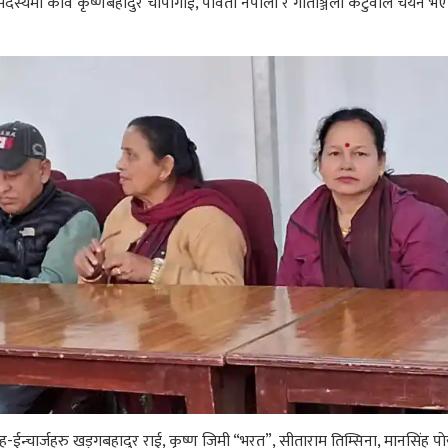
दस्यमा कवि कृष्णबहादुर चापागाईं, पार्वती नेपाली र गीताञ्जली कटुवाल चयन भएक
सह-ईन्चार्जहरु खड्गबहादुर राई, कृष्ण जिमी “भरत”, सीताराम तिम्सिना, मानसिंह 