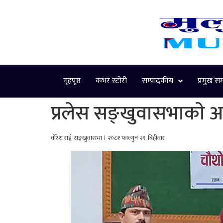
गृहपृष्ठ
कभर स्टोरी
सम्पादकीय
प्रमुख स
प्रलेस सङ्खुवासभाकाे अ
वीरेश राई, सङ्खुवासभा । २०८१ फाल्गुन २९, बिहीवार