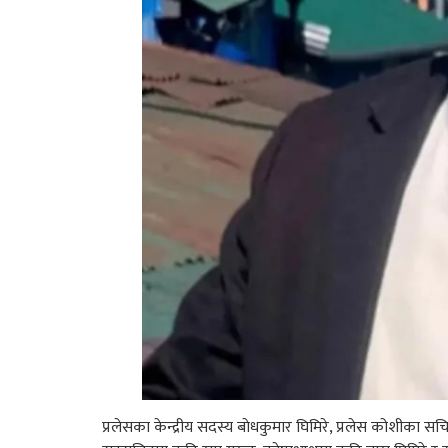
प्रलेसका केन्द्रीय सदस्य बाेधकुमार घिमिरे, प्रलेस कोशीका 