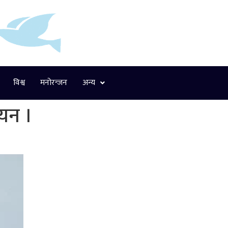
विश्व
मनोरन्जन
अन्य
चयन ।