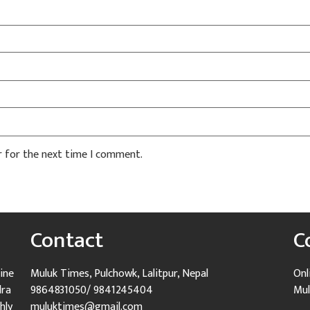
r for the next time I comment.
Contact
C
ine
Muluk Times, Pulchowk, Lalitpur, Nepal
Onl
dra
9864831050/ 9841245404
Mul
hly
muluktimes@gmail.com