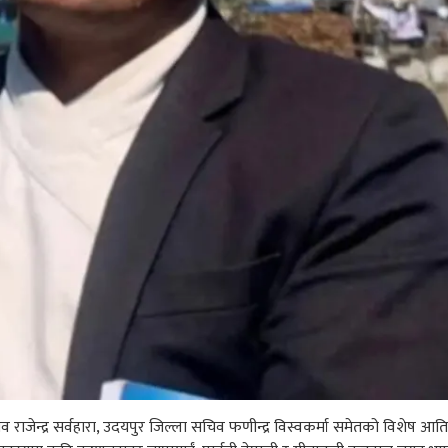
सचिव राजेन्द्र सर्वहारा, उदयपुर जिल्ला सचिव फणीन्द्र विस्वकर्मा समेतको विशेष