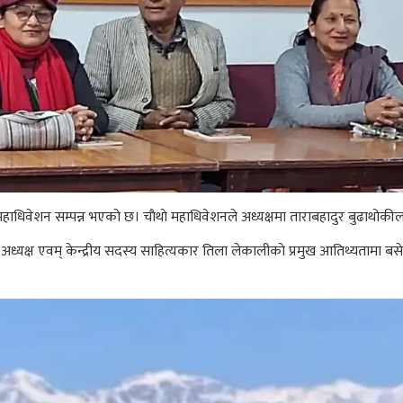
हाधिवेशन सम्पन्न भएको छ। चाैथाे महाधिवेशनले अध्यक्षमा ताराबहादुर बुढाथोकी
शका अध्यक्ष एवम् केन्द्रीय सदस्य साहित्यकार तिला लेकालीकाे प्रमुख आतिथ्यताम