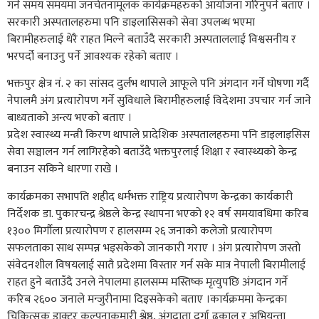
गर्न समय समयमा जनचेतनामूलक कार्यक्रमहरुको आयोजना गरिनुपर्ने बताए ।
सरकारी अस्पतालहरुमा पनि डाइलासिसको सेवा उपलब्ध भएमा
बिरामीहरुलाई धेरै राहत मिल्ने बताउँदै सरकारी अस्पताललाई विश्वसनीय र
भरपर्दो बनाउनु पर्ने आवश्यक रहेको बताए ।
भक्तपुर क्षेत्र नं. २ का सांसद दुर्लभ थापाले आफूले पनि अंगदान गर्ने घोषणा गर्दै
नेपालमै अंग प्रत्यारोपण गर्ने सुविधाले बिरामीहरुलाई विदेशमा उपचार गर्न जाने
बाध्यताको अन्त्य भएको बताए ।
प्रदेश स्वास्थ्य मन्त्री किरण थापाले प्रादेशिक अस्पतालहरुमा पनि डाइलाइसिस
सेवा सञ्चालन गर्न लागिरहेको बताउँदै भक्तपुरलाई शिक्षा र स्वास्थ्यको केन्द्र
बनाउन सकिने धारणा राखे ।
कार्यक्रमका सभापति शहीद धर्मभक्त राष्ट्रिय प्रत्यारोपण केन्द्रका कार्यकारी
निर्देशक डा. पुकारचन्द्र श्रेष्ठले केन्द्र स्थापना भएको १२ वर्ष समयावधिमा करिब
१३०० मिर्गौला प्रत्यारोपण र हालसम्म २६ जनाको कलेजो प्रत्यारोपण
सफलताका साथ सम्पन्न भइसकेको जानकारी गराए । अंग प्रत्यारोपण जस्तो
संवेदनशील विषयलाई सातै प्रदेशमा विस्तार गर्न सके मात्र नेपाली बिरामीलाई
राहत हुने बताउँदै उनले नेपालमा हालसम्म मस्तिष्क मृत्युपछि अंगदान गर्ने
करिब २६०० जनाले मन्जुरीनामा दिइसकेको बताए ।कार्यक्रममा केन्द्रका
चिकित्सक डाक्टर कल्पनाकुमारी श्रेष्ठ, अंगदाता दुर्गा ढकाल र अभियन्ता