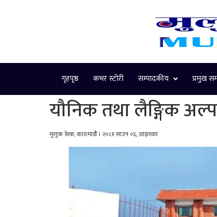
गृहपृष्ठ
कभर स्टोरी
सम्पादकीय
प्रमुख स
यौनिक तथा लैङ्गिक अल्
मुलुक डेस्क, काठमाडौं । २०८१ साउन ०६, आइतवार