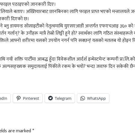
लयमा फाइल पठाइएको जानकारी दिए।
लियाले बताए। अख्तियारबाट छानबिनका लागि फाइल प्राप्त भएको मन्त्रालयले जन
ानकारी दिएको छ।
िरहने ब्लु डायमन्ड सोसाइटीको नेतृत्वमाथि युएसएआडी अन्तर्गत एफएचआइ ३६० को स
तन गर्लान्? के उनीहरू मात्रै तेस्रो लिङ्गी हुने हो? स्वार्थका लागि गठित संस्थाहर
ले आफ्नो शरीरमा यसको उपयोग नगर्न पनि सक्छन्! यसको मतलब यो होइन कि उहाँ ते
माथि नयाँ शक्ति पार्टीमा आबद्ध हुँदा विवेकशील आर्दर्श इन्भेस्टमेन्ट कम्पनी प
क अल्पसङ्ख्यक समुदायलाई पिंकीले रकम के भयो? भन्दा जवाफ दिन सकेकी छैनन्
edIn
Pinterest
Telegram
WhatsApp
ields are marked
*