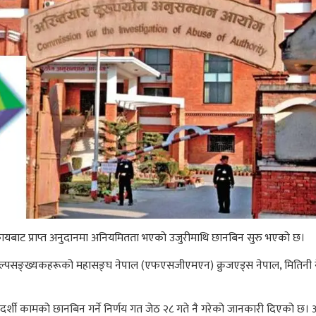
ायबाट प्राप्त अनुदानमा अनियमितता भएको उजुरीमाथि छानबिन सुरु भएको छ।
ल्पसङ्ख्यकहरूको महासङ्घ नेपाल (एफएसजीएमएन) क्रुजएड्स नेपाल, मितिनी नेपाल, 
दर्शी कामको छानबिन गर्ने निर्णय गत जेठ २८ गते नै गरेको जानकारी दिएको 