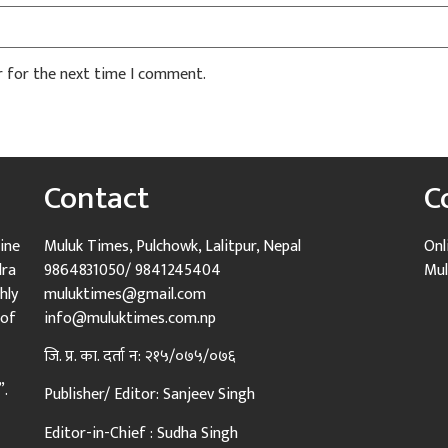
r for the next time I comment.
Contact
C
ine
Muluk Times, Pulchowk, Lalitpur, Nepal
Onl
dra
9864831050/ 9841245404
Mul
hly
muluktimes@gmail.com
 of
info@muluktimes.com.np
जि. प्र. का. दर्ता न: २१५/०७५/०७६
”.
Publisher/ Editor: Sanjeev Singh
Editor-in-Chief : Sudha Singh