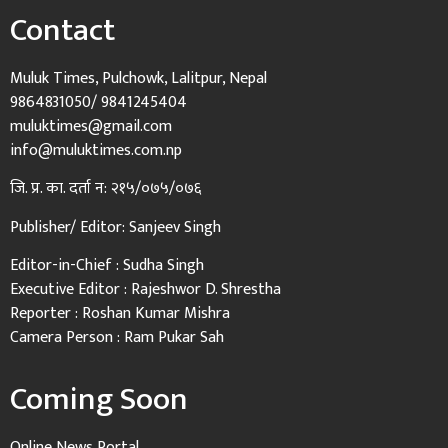
Contact
Muluk Times, Pulchowk, Lalitpur, Nepal
9864831050/ 9841245404
muluktimes@gmail.com
info@muluktimes.com.np
जि. प्र. का. दर्ता न: २१५/०७५/०७६
Publisher/ Editor: Sanjeev Singh
Editor-in-Chief : Sudha Singh
Executive Editor : Rajeshwor D. Shrestha
Reporter : Roshan Kumar Mishra
Camera Person : Ram Pukar Sah
Coming Soon
Online News Portal