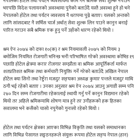
नेपालको होटेल तथा पर्यटन व्यवसायमा काम गर्ने श्रमिक सेवा शुल्क नपाउने
भएपछि विदेश पलायनको अवस्थामा पुगेको बताउँदै यस्तै अवस्था हुने हो भने
नेपालको होटेल तथा पर्यटन व्यवसाय नै धरापमा पुग्ने बताए। यसको अन्तको
लागि सांसदबाट नै सर्भिस चार्ज अर्थात् सेवा शुल्क लिन पाउने कानुन बनाई
पारित गराउन सबै श्रमिक एक हुनु पर्ने उहाँको धारण रहेको थियो ।
श्रम ऐन २०७४ को दफा १०(क) र श्रम नियमावली २०७५ को नियम ३
बमोजिम नियमित रोजगारी भनिन्छ भनी परिभाषित गरेको अवस्थामा कोभिड १९
पछाडि होटेल क्षेत्रमा करार रोजगार सम्झौता वा श्रमिक आपूर्तिकर्ता मार्फत
शतप्रतिशत श्रमिक तथा कर्मचारी नियुक्ति गर्ने गरेको बताउँदै अखिल नेपाल
होटेल क्या सिनो तथा रेष्टुँरा मजदुर सङ्घका अध्यक्ष कुमार पन्तले मजदुर माथि
ठगी भई रहेको बताए । उनका अनुसार श्रम ऐन २०७४ आउनु अगाडी सम्म पनि
२४० दिन सम्म रोजगारीमा रहेकालाई स्थायी गर्नु पर्ने कानुन विद्यमान रहेको
थियो तर अहिले श्रमिकमाथि शोषण मात्र हुने तर उनीहरूको हक हितका
सवालमा भने कसैको चासो नपुगेको गुनासो रहेको थियो ।
होटेल तथा पर्यटन क्षेत्रका आएका विभिन्न विकृति तथा यसको समाधानका
लागि विभिन्न पेसागत सङ्गठनहरूले संयुक्त रूपमा होटेल सङ्घ नेपाल (हान)