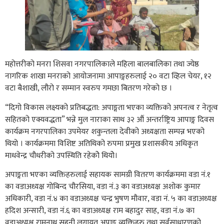
महोत्तरीको मनरा शिसवा नगरपालिकाले महिला बालबालिका तथा ज्येष्ठ
नागरिक शाखा मनराको आयोजनामा आपाङ्गहरुलाई २० वटा व्हिल चेयर, १२
वटा बैशाखी, लौरो र सम्मान स्वरुप गमछा बितरण गरेको छ ।
“दिगो विकास लक्ष्यको प्रतिबद्धता: अपाङ्गता भएका व्यक्तिको अपनत्व र नेतृत्व
सहितको एक्यवद्धता” भन्ने मुल नाराका साथ ३२ औं अन्तर्राष्ट्रिय आपाङ्ग दिवस
कार्यक्रम नगरपालिका उपमेयर शकुन्तला देवीको अध्यक्षता सम्पन्न भएको
थियो । कार्यक्रममा विशिष्ट अतिथिको रुपमा प्रमुख प्रशासकीय अधिकृत
माधवेन्द्र चौधरीको उपस्थिति रहेकोे थियोे।
अपाङ्गता भएका व्यक्तिहरुलाई सहायक सामग्री वितरण कार्यक्रममा वडा नं.१
का वडाअध्यक्ष गोबिन्द चौरसिया, वडा नं.३ का वडाअध्यक्ष अशोक कुमार
अधिकारी, वडा नं.४ का वडाअध्यक्ष चन्द्र भुषण मौवार, वडा नं. ५ का वडाअध्यक्ष
हदिश अन्सारी, वडा नं.६ का वडाअध्यक्ष राम बहादुर साह, वडा नं.७ का
वडाअध्यक्ष रामनाथ सहनी लगायत अपाङ्ग व्यक्तिहरु तथा सर्वसाधारणको