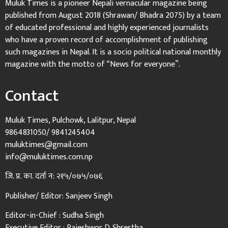
Muluk Times is a pioneer Nepali vernacular magazine being
published from August 2018 (Shrawan/ Bhadra 2075) by a team
of educated professional and highly experienced journalists
who have a proven record of accomplishment of publishing
such magazines in Nepal. It is a socio political national monthly
magazine with the motto of “News for everyone”.
Contact
Muluk Times, Pulchowk, Lalitpur, Nepal
9864831050/ 9841245404
muluktimes@gmail.com
info@muluktimes.com.np
जि. प्र. का. दर्ता न: २१५/०७५/०७६
Publisher/ Editor: Sanjeev Singh
Editor-in-Chief : Sudha Singh
Executive Editor : Rajeshwor D. Shrestha