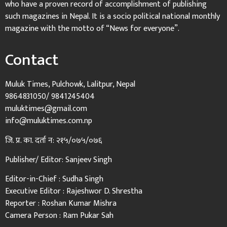
who have a proven record of accomplishment of publishing
such magazines in Nepal. It is a socio political national monthly
magazine with the motto of “News for everyone”.
Contact
Muluk Times, Pulchowk, Lalitpur, Nepal
9864831050/ 9841245404
muluktimes@gmail.com
info@muluktimes.com.np
जि. प्र. का. दर्ता न: २१५/०७५/०७६
Publisher/ Editor: Sanjeev Singh
Editor-in-Chief : Sudha Singh
Executive Editor : Rajeshwor D. Shrestha
Reporter : Roshan Kumar Mishra
Camera Person : Ram Pukar Sah