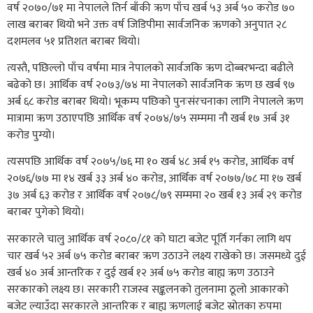
वर्ष २०७०/७१ मा नेपालले तिर्न बाँकी ऋण पाँच खर्ब ५३ अर्ब ५० करोड ७०
लाख बराबर थियो भने उक्त वर्ष जिडिपीमा सार्वजनिक ऋणको अनुपात २८
दशमलव ५१ प्रतिशत बराबर थियो।
त्यस्तै, पछिल्लो पाँच वर्षमा मात्र नेपालको सार्वजकि ऋण दोब्बरभन्दा बढीले
बढेको छ। आर्थिक वर्ष २०७३/७४ मा नेपालको सार्वजनिक ऋण छ खर्ब ९७
अर्ब ६८ करोड बराबर थियो। भूकम्प पछिको पुनःसंरचनाका लागि नेपालले ऋण
मात्रामा ऋण उठाएपछि आर्थिक वर्ष २०७४/७५ सम्ममा नौ खर्ब १७ अर्ब ३१
करोड पुग्यो।
त्यसपछि आर्थिक वर्ष २०७५/७६ मा १० खर्ब ४८ अर्ब १५ करोड, आर्थिक वर्ष
२०७६/७७ मा १४ खर्ब ३३ अर्ब ४० करोड, आर्थिक वर्ष २०७७/७८ मा १७ खर्ब
३७ अर्ब ६३ करोड र आर्थिक वर्ष २०७८/७९ सम्ममा २० खर्ब १३ अर्ब २९ करोड
बराबर पुगेको थियो।
सरकारले चालु आर्थिक वर्ष २०८०/८१ को घाटा बजेट पूर्ति गर्नका लागि थप
चार खर्ब ५२ अर्ब ७५ करोड बराबर ऋण उठाउने लक्ष्य राखेको छ। जसमध्ये दुई
खर्ब ४० अर्ब आन्तरिक र दुई खर्ब १२ अर्ब ७५ करोड बाह्य ऋण उठाउने
सरकारको लक्ष्य छ। सरकारी राजस्व सङ्कलनको तुलनामा ठूलो आकारको
बजेट ल्याउँदा सरकारले आन्तरिक र बाह्य ऋणलाई बजेट स्रोतका रुपमा