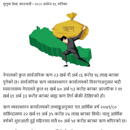
मुलुक डेस्क, काठमाडौं । २०८० असोज १३, शनिवार
नेपालको कुल सार्वजनिक ऋण २३ खर्ब नौ अर्ब ८६ करोड ९६ लाख बराबर
पुगेको छ। सार्वजनिक ऋण व्ययवस्थापन कार्यालयको विवरणअनुसार भदौ
मसान्तसम्म नेपालले कुल ११ खर्ब ४० अर्ब ५३ करोड बराबर आन्तरिक र ११
खर्ब ६९ अर्ब ३३ करोड बराबर बाह्य ऋण तिर्न बाँकी देखिएको हो।
ऋण व्यवस्थापन कार्यालयको तथ्याङ्कअनुसार गत आर्थिक वर्ष २०७९/८०
सकिँदासम्म २२ खर्ब ९९ अर्ब ३५ करोड २४ लाख बराबर थियो। चालु आर्थिक
वर्षको शुरुआती दुई महिनामा मात्रै १० अर्ब ५१ करोड बराबर ऋण थपिएको छ।