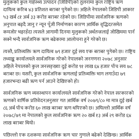
मुलुकको कुल गार्हस्थ्य उत्पादन (जिडिपी)को तुलनामा कुल राष्ट्रिय ऋण
दायित्व करिब ४३ प्रतिशत बराबर पुगेको छ। अहिले नेपालको जिडिपी आकार
५३ खर्ब ८१ अर्ब ३३ करोड बराबर रहेको छ। जिडिपीमा सार्वजनिक ऋणको
अनुपात बढ्दै जानु र न्यून पूँजी निर्माणका कारण आर्थिक वृद्धिदरसमेत
कमजोर भइरहँदा त्यसले आगामी दिनमा मुलुकको अर्थतन्त्रलाई जोखिममा पार्न
सक्ने भन्दै सार्वजनिक ऋण बढेकामा आलोचना हुने गरेको छ।
त्यस्तै, प्रतिव्यक्ति ऋण दायित्व ७९ हजार दुई सय एक बराबर पुगेको छ। राष्ट्रिय
तथ्याङ्क कार्यालयले सार्वजनिक गरेको नेपालको जनगणना २०७८ अनुसार
अहिले नेपालको कुल जनसङ्ख्या दुई करोड ९१ लाख ६४ हजार पाँच सय ७८
बराबर छ। यसरी, कुल सार्वजनिक ऋणलाई प्रतिव्यक्ति भाग लगाउँदा ७९
हजारभन्दा बढी ऋण पर्न आउने देखिएको हो।
सार्वजनिक ऋण व्यवस्थापन कार्यालयले सार्वजनिक गरेको नेपाल सरकारको
ऋणको वार्षिक प्रतिवेदनअनुसार गत आर्थिक वर्ष २०७९/८० मा मात्र दुई खर्ब
८६ अर्ब पाँच करोड ६० लाख बराबर ऋण थपिएको छ। अघिल्लो आर्थिक वर्ष
२०७८/७९ मा नेपालको कुल सार्वजनिक ऋण २० खर्ब १३ अर्ब २९ करोड ६४
लाख बराबर थियो।
पछिल्लो एक दशकमा सार्वजनिक ऋण चार गुणाले बढेको देखिन्छ। आर्थिक