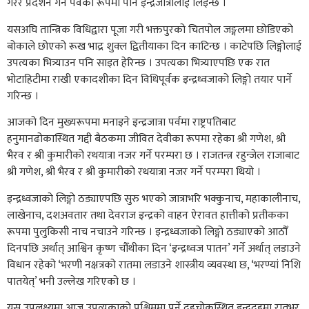
गरेर प्रदर्शन गर्ने पर्वका रूपमा पनि इन्द्रजात्रालाई लिइन्छ ।
यसअघि तान्त्रिक विधिद्वारा पूजा गरी भक्तपुरको चितपोल जङ्गलमा छोडिएको
बोकाले छोएको रूख भाद्र शुक्ल द्वितीयाका दिन काटिन्छ । काटेपछि लिङ्गोलाई
उपत्यका भित्र्याउन पनि साइत हेरिन्छ । उपत्यका भित्र्याएपछि एक रात
भोटाहिटीमा राखी एकादशीका दिन विधिपूर्वक इन्द्रध्वजाको लिङ्गो तयार पार्ने
गरिन्छ ।
आजको दिन मुख्यरूपमा मनाइने इन्द्रजात्रा पर्वमा राष्ट्रपतिबाट
हनुमानढोकास्थित गद्दी बैठकमा जीवित देवीका रूपमा रहेका श्री गणेश, श्री
भैरव र श्री कुमारीको रथयात्रा नजर गर्ने परम्परा छ । राजतन्त्र रहुन्जेल राजाबाट
श्री गणेश, श्री भैरव र श्री कुमारीको रथयात्रा नजर गर्ने परम्परा थियो ।
इन्द्रध्वजाको लिङ्गो ठड्याएपछि सुरु भएको जात्राभरि भक्कुनाच, महाकालीनाच,
लाखेनाच, दशअवतार तथा देवराज इन्द्रको वाहन ऐरावत हात्तीको प्रतीकका
रूपमा पुलुकिसी नाच नचाउने गरिन्छ । इन्द्रध्वजाको लिङ्गो ठड्याएको आठौँ
दिनपछि अर्थात् आश्विन कृष्ण चौँथीका दिन ‘इन्द्रध्वज पातन’ गर्ने अर्थात् लडाउने
विधान रहेको ‘भरणी नक्षत्रको रातमा लडाउने शास्त्रीय व्यवस्था छ, ‘भरण्यां निशि
पातयेत्’ भनी उल्लेख गरिएको छ ।
यस उपलक्ष्यमा आज उपत्यकाको पश्चिममा पर्ने दहचोकस्थित इन्द्रदहमा रातभर