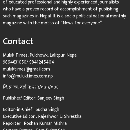
of educated professional and highly experienced journalists
who have a proven record of accomplishment of publishing
such magazines in Nepal. It is a socio political national monthly
magazine with the motto of “News for everyone”.
Contact
Muluk Times, Pulchowk, Lalitpur, Nepal
9864831050/ 9841245404
muluktimes@gmail.com
info@muluktimes.com.np
जि. प्र. का. दर्ता न: २१५/०७५/०७६
Publisher/ Editor: Sanjeev Singh
Editor-in-Chief : Sudha Singh
Executive Editor : Rajeshwor D. Shrestha
Reporter : Roshan Kumar Mishra