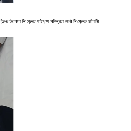
न हेल्थ कैम्पमा नि:शुल्क परिक्षण गरिनुका साथै नि:शुल्क औषधि