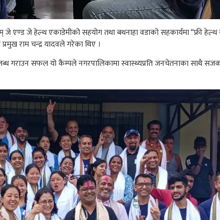
े एण्ड जे हेल्थ एकाडेमीको सहयोग तथा बथनाहा वडाको सहकार्यमा “फ्री हेल्थ
्रमुख राम चन्द्र यादवले गरेका थिए ।
ा उपलब्ध गराउन सफल यो कैम्पले नगरपालिकामा स्वास्थ्यप्रति जनचेतनाका सा