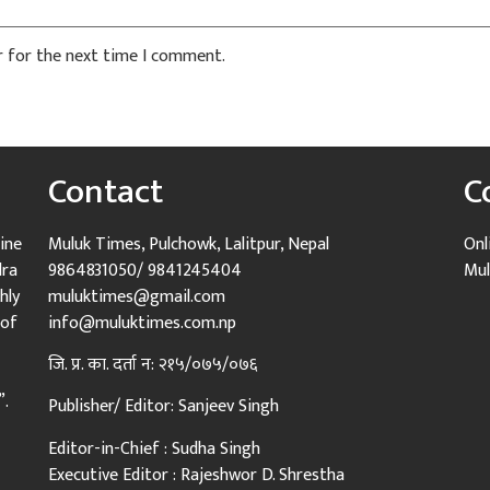
r for the next time I comment.
Contact
C
ine
Muluk Times, Pulchowk, Lalitpur, Nepal
Onl
dra
9864831050/ 9841245404
Mul
hly
muluktimes@gmail.com
 of
info@muluktimes.com.np
जि. प्र. का. दर्ता न: २१५/०७५/०७६
”.
Publisher/ Editor: Sanjeev Singh
Editor-in-Chief : Sudha Singh
Executive Editor : Rajeshwor D. Shrestha