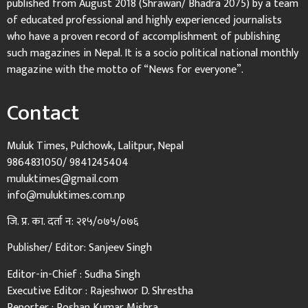
published from August 2018 (Shrawan/ Bhadra 2075) by a team
of educated professional and highly experienced journalists
who have a proven record of accomplishment of publishing
such magazines in Nepal. It is a socio political national monthly
magazine with the motto of “News for everyone”.
Contact
Muluk Times, Pulchowk, Lalitpur, Nepal
9864831050/ 9841245404
muluktimes@gmail.com
info@muluktimes.com.np
जि. प्र. का. दर्ता न: २१५/०७५/०७६
Publisher/ Editor: Sanjeev Singh
Editor-in-Chief : Sudha Singh
Executive Editor : Rajeshwor D. Shrestha
Reporter : Roshan Kumar Mishra