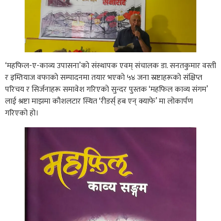
‘महफिल-ए-काव्य उपासना’काे संस्थापक एवम् संचालक डा. सनतकुमार वस्ती
र इम्तियाज वफाकाे सम्पादनमा तयार भएकाे ५४ जना स्रष्टाहरूकाे संक्षिप्त
परिचय र सिर्जनाहरू समावेश गरिएकाे सुन्दर पुस्तक ‘महफिल काव्य संगम’
लाई श्रष्टा माझमा कौशलटार स्थित ‘रीडर्स् हब एन् क्याफे’ मा लोकार्पण
गरिएको हो।