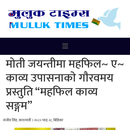
मोती जयन्तीमा महफिल~ ए~
काव्य उपासनाकाे गाैरवमय
प्रस्तुति “महफिल काव्य
सङ्गम”
संजीव सिंह, काठमाडौं । २०८० भाद्र २८, बिहिवार