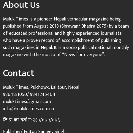
About Us
Muluk Times is a pioneer Nepali vernacular magazine being
published from August 2018 (Shrawan/ Bhadra 2075) by a team
of educated professional and highly experienced journalists
who have a proven record of accomplishment of publishing
such magazines in Nepal. It is a socio political national monthly
magazine with the motto of “News for everyone”.
Contact
Muluk Times, Pulchowk, Lalitpur, Nepal
9864831050/ 9841245404
muluktimes@gmail.com
info@muluktimes.com.np
जि. प्र. का. दर्ता न: २१५/०७५/०७६
Publisher/ Editor: Sanjeev Singh