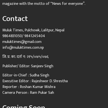
magazine with the motto of “News for everyone”.
Contact
Muluk Times, Pulchowk, Lalitpur, Nepal
9864831050/ 9841245404
muluktimes@gmail.com
info@muluktimes.com.np
जि. प्र. का. दर्ता न: २१५/०७५/०७६
Publisher/ Editor: Sanjeev Singh
Editor-in-Chief : Sudha Singh
Executive Editor : Rajeshwor D. Shrestha
Reporter : Roshan Kumar Mishra
Camera Person : Ram Pukar Sah
Coming Soon