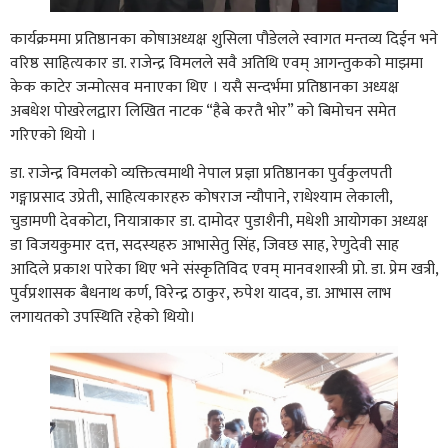
कार्यक्रममा प्रतिष्ठानका कोषाअध्यक्ष शुसिला पौडेलले स्वागत मन्तव्य दिईन भने
वरिष्ठ साहित्यकार डा. राजेन्द्र विमलले सवै अतिथि एवम् आगन्तुकको माझमा
केक काटेर जन्मोत्सव मनाएका थिए । यसै सन्दर्भमा प्रतिष्ठानका अध्यक्ष
अबधेश पोखरेलद्वारा लिखित नाटक “हैबे करतै भोर” को बिमोचन समेत
गरिएको थियो ।
डा. राजेन्द्र विमलको व्यक्तित्वमाथी नेपाल प्रज्ञा प्रतिष्ठानका पुर्वकुलपती
गङ्गाप्रसाद उप्रेती, साहित्यकारहरु कोषराज न्यौपाने, राधेश्याम लेकाली,
चुडामणी देवकोटा, नियात्राकार डा. दामोदर पुडाशैनी, मधेशी आयोगका अध्यक्ष
डा विजयकुमार दत्त, सदस्यहरु आभासेतु सिंह, जिवछ साह, रेणुदेवी साह
आदिले प्रकाश पारेका थिए भने संस्कृतिविद एवम् मानवशास्त्री प्रो. डा. प्रेम खत्री,
पुर्वप्रशासक बैधनाथ कर्ण, विरेन्द्र ठाकुर, रुपेश यादव, डा. आभास लाभ
लगायतको उपस्थिति रहेको थियो।