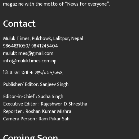
magazine with the motto of “News for everyone”.
Contact
Muluk Times, Pulchowk, Lalitpur, Nepal
9864831050/ 9841245404
muluktimes@gmail.com
info@muluktimes.com.np
जि. प्र. का. दर्ता न: २१५/०७५/०७६
Publisher/ Editor: Sanjeev Singh
Editor-in-Chief : Sudha Singh
Executive Editor : Rajeshwor D. Shrestha
Reporter : Roshan Kumar Mishra
Camera Person : Ram Pukar Sah
Coming Soon