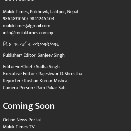
Muluk Times, Pulchowk, Lalitpur, Nepal
9864831050/ 9841245404
muluktimes@gmail.com
info@muluktimes.com.np
जि. प्र. का. दर्ता न: २१५/०७५/०७६
Publisher/ Editor: Sanjeev Singh
Editor-in-Chief : Sudha Singh
Executive Editor : Rajeshwor D. Shrestha
Reporter : Roshan Kumar Mishra
Camera Person : Ram Pukar Sah
Coming Soon
Online News Portal
Muluk Times TV