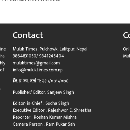
Contact
C
ine
Muluk Times, Pulchowk, Lalitpur, Nepal
Onl
dra
9864831050/ 9841245404
Mul
hly
muluktimes@gmail.com
 of
info@muluktimes.com.np
जि. प्र. का. दर्ता न: २१५/०७५/०७६
”.
Publisher/ Editor: Sanjeev Singh
Editor-in-Chief : Sudha Singh
Executive Editor : Rajeshwor D. Shrestha
Reporter : Roshan Kumar Mishra
Camera Person : Ram Pukar Sah