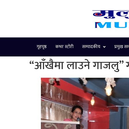
गृहपृष्ठ
कभर स्टोरी
सम्पादकीय
प्रमुख स
“आँखैमा लाउने गाजलु” 