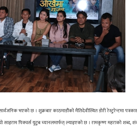
ार्वजनिक भएको छ । शुक्रबार काठमाडौंको मैतिदेवीस्थित डोरी रेस्टुरेन्टमा पत्
ो साइराम पिक्चर्स युटुब च्यानलमार्फत् ल्याइएको छ । रामकृष्ण महराको शब्द, शं