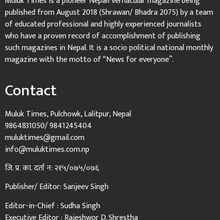
Muluk Times is a pioneer Nepali vernacular magazine being
published from August 2018 (Shrawan/ Bhadra 2075) by a team
of educated professional and highly experienced journalists
who have a proven record of accomplishment of publishing
such magazines in Nepal. It is a socio political national monthly
magazine with the motto of “News for everyone”.
Contact
Muluk Times, Pulchowk, Lalitpur, Nepal
9864831050/ 9841245404
muluktimes@gmail.com
info@muluktimes.com.np
जि. प्र. का. दर्ता न: २१५/०७५/०७६
Publisher/ Editor: Sanjeev Singh
Editor-in-Chief : Sudha Singh
Executive Editor : Rajeshwor D. Shrestha