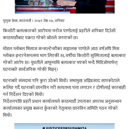
मुलुक डेस्क, काठमाडौं । २०७९ जेष्ठ ०७, शनिवार
किशोरी बलात्कारको आरोपमा मनोज पाण्डेलाई प्रहरीले शनिबार दिउँसो
काठमाडौंबाट पक्राउ गरेको स्रोतले जनाएको छ।
मोडल ग्लोबल भिसाज कन्सल्टेन्सीका सञ्चालक पाण्डेले आठ वर्षअघि मिस
ग्लोबल इन्टरनेसनलमा भाग लिएकी १६ वर्षीया किशोरी सुस्मितालाई बलात्कार
गरेको आरोप छ। युवतीले आफूमाथि बलात्कार भएको भन्दै भिडिओमार्फत्
घटनाबारे सार्वजनिक गरेकी थिइन्।
घटनाबारे संसदमा पनि कुरा उठेको थियो। सभामुख अग्निप्रसाद सापकोटाले
रूलिङ गर्दै घटनाको छानविन गरी सत्यतथ्य पत्ता लगाउन र दोषीलाई कारबाही
गर्न निर्देशन दिएको थियो।
निर्देशनपछि प्रहरी प्रधान कार्यालयले काठमाडौं उपत्यका अपराध अनुसन्धान
कार्यालयका प्रमुख बसन्त कुँवरको नेतृत्वमा छानविन समिति गठन गरेको
थियो।