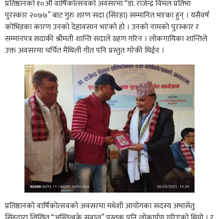
प्रतिष्ठानको १०औं वार्षिकोत्सवको अवसरमा “डा. राजेन्द्र विमल प्रतिभा
पुरस्कार २०७७” बाट गुरु शरण सदा (सिरहा) सम्मानित भएका हुन् । यसैवर्ष
कोभिडका कारण उनको देहावसान भएको हो । उनको नामको पुरस्कार र
सम्मानपत्र सदाकी श्रीमती शान्ति सदाले ग्रहण गरिन । लोकगायिका शान्तिले
उक्त अवसरमा चर्चित मैथिली गीत पनि प्रस्तुत गरेकी थिईन ।
प्रतिष्ठानको वार्षिकोत्सवको अवसरमा मधेशी आयोगका सदस्य अभासेतु
सिंहद्वारा लिखित “अस्तित्वके सवाल” पुस्तक पनि लोकार्पण गरिएको थियो । र