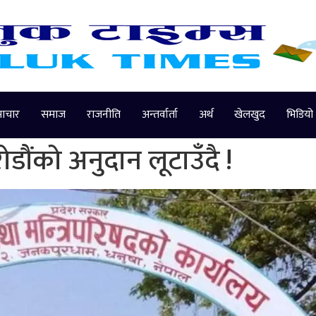
माचार
समाज
राजनीति
अन्तर्वार्ता
अर्थ
खेलखुद
भिडियो
डौंको अनुदान लूटाउँदै !