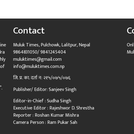
Contact
C
ine
Muluk Times, Pulchowk, Lalitpur, Nepal
Onl
dra
9864831050/ 9841245404
Mul
hly
muluktimes@gmail.com
 of
info@muluktimes.com.np
जि. प्र. का. दर्ता न: २१५/०७५/०७६
”.
Publisher/ Editor: Sanjeev Singh
Editor-in-Chief : Sudha Singh
Executive Editor : Rajeshwor D. Shrestha
Reporter : Roshan Kumar Mishra
Camera Person : Ram Pukar Sah