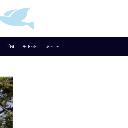
विश्व
मनोरन्जन
अन्य