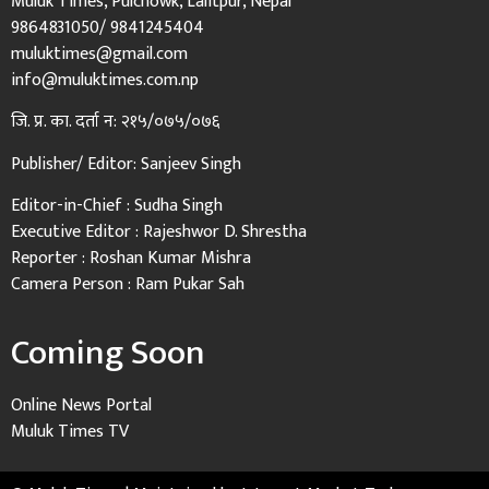
Muluk Times, Pulchowk, Lalitpur, Nepal
9864831050/ 9841245404
muluktimes@gmail.com
info@muluktimes.com.np
जि. प्र. का. दर्ता न: २१५/०७५/०७६
Publisher/ Editor: Sanjeev Singh
Editor-in-Chief : Sudha Singh
Executive Editor : Rajeshwor D. Shrestha
Reporter : Roshan Kumar Mishra
Camera Person : Ram Pukar Sah
Coming Soon
Online News Portal
Muluk Times TV