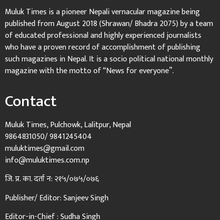
Muluk Times is a pioneer Nepali vernacular magazine being
published from August 2018 (Shrawan/ Bhadra 2075) by a team
of educated professional and highly experienced journalists
who have a proven record of accomplishment of publishing
such magazines in Nepal. It is a socio political national monthly
magazine with the motto of “News for everyone”.
Contact
Muluk Times, Pulchowk, Lalitpur, Nepal
9864831050/ 9841245404
muluktimes@gmail.com
info@muluktimes.com.np
जि. प्र. का. दर्ता न: २१५/०७५/०७६
Publisher/ Editor: Sanjeev Singh
Editor-in-Chief : Sudha Singh