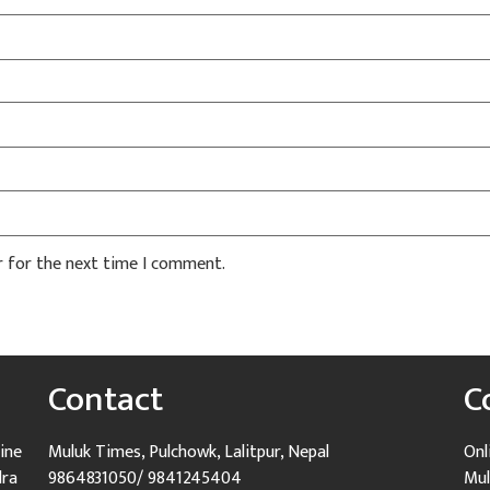
r for the next time I comment.
Contact
C
ine
Muluk Times, Pulchowk, Lalitpur, Nepal
Onl
dra
9864831050/ 9841245404
Mul