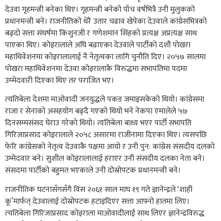
देउवा गृहमन्त्री बनेका थिए। गृहमन्त्री बनेको पाँच वर्षभित्रै उनी मुलुकको
प्रधानमन्त्री बने। राजनीतिको धेरै उतार चढाव खेपेका देउवाले कांग्रेसभित्रको
बढ्दो सत्ता संघर्षमा किशुनजी र गणेशमान सिंहको प्रत्यक्ष अप्रत्यक्ष साथ
पाएका थिए। कोइरालाले अघि बढाएका देउवाले पार्टीको दशौं पोखरा
महाधिवेशनमा कोइरालालाई नै नेतृत्वका लागि चुनौति दिए। २०५७ सालमा
पोखरा महाधिवेशनमा देउवा कोइरालाकै विरुद्धमा सभापतिमा पदमा
उम्‍मेदवारी दिएका थिए तर पराजित भए।
त्‍यतिबेला देशमा माओवादी जनयुद्धले पकड जमाइसकेको थियो। कांग्रेसमा
राजा र सेनाको असहयोग बढ्दै गएको थियो भने नेकपा एमालेले ५७
दिनसम्मसंसद घेराउ गरेको थियो। त्यतिबेला बाध्य भएर पार्टी सभापति
गिरिजाप्रसाद कोइरालाले २०५८ असारमा राजीनामा दिएका थिए। त्यसपछि
फेरि कांग्रेसको नेतृत्व देउवाकै पक्षमा आयो र उनी पुन: कांग्रेस संसदीय दलको
उम्मेदवार बने। सुशील कोइरालालाई हराएर उनी संसदीय दलका नेता बने।
संसदमा पार्टीको बहुमत भएकाले उनी दोस्रोपटक प्रधानमन्त्री बने।
राजनीतिक घटनासँगसँगै विंस‌ २०६१ साल माघ १९ गते ज्ञानेन्द्रले ‘शाही
कू’मार्फत् देउवालाई दोस्रोपटक हटाइदिएर सत्ता आफ्नो हातमा लिए।
त्‍यतिबेला गिरिजाप्रसाद कोइराला माओवादीलाई साथ लिएर ज्ञानेन्द्रविरुद्ध