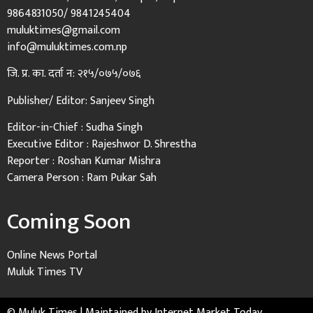
9864831050/ 9841245404
muluktimes@gmail.com
info@muluktimes.com.np
जि. प्र. का. दर्ता न: २१५/०७५/०७६
Publisher/ Editor: Sanjeev Singh
Editor-in-Chief : Sudha Singh
Executive Editor : Rajeshwor D. Shrestha
Reporter : Roshan Kumar Mishra
Camera Person : Ram Pukar Sah
Coming Soon
Online News Portal
Muluk Times TV
© Muluk Times | Maintained by
Internet Market Today