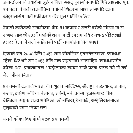
जनान्दोलनको तयारीमा जुटेका थिए। संसद् पुनर्स्थापनापछि गिरिजाप्रसाद पुन:
एकपटक नेपाली राजनीतिमा चर्चाको शिखरमा आए। त्यसपछि देउवा
कोइरालासँग पार्टी एकीकरण गरेर मूल पार्टीमै फर्किए।
नेपाली कांग्रेसको राजनीतिमा पाँच दशकपछि र सत्तरी वर्षको उमेरमा वि‌.सं.
२०७२ सालको १३औं महाधिवेशनमा पार्टी उपसभापति रामचन्द्र पौडेललाई
हराएर देउवा नेपाली कांग्रेसको पार्टी सभापतिमा विजयभए।
देउवाले सन् २००८ देखि २०१२ सम्म सोसलिस्ट इन्टरनेसनलका उपाध्यक्ष
रहेका थिए भने सन् २०१३ देखि उक्त सङ्गठनको अन्तर्राष्ट्रिय उपाध्यक्षसमेत
बनेका थिए। प्रजातान्त्रिक आन्दोलनका क्रममा उनले पटक-पटक गरी नौ वर्ष
जेल जीवन बिताए।
प्रधानमन्त्री देउवाले भारत, चीन, भुटान, माल्दिभ्स, श्रीलङ्का, थाइल्यान्ड, जापान,
कतार, दक्षिण कोरिया, बेलायत, जर्मनी, नर्वे, फ्रान्स, ट्जरल्यान्ड, ग्रिस,
बेल्जियम, संयुक्त राज्य अमेरिका, कोलम्बिया, डेनमार्क, अस्ट्रेलियालगायत
मुलुकको भ्रमण गरेका छन्।
यसरी बनेका थिए पाँचौं पटक प्रधानमन्त्री