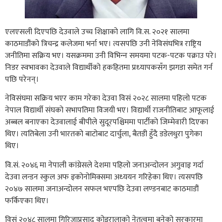
एलएसली दिएपछि देउवाले उच्च शिक्षाको लागि वि.स‌‍. २०२१ सालमा
काठमाडौंको त्रिचन्द्र कलेजमा भर्ना भए। त्यसपछि उनी नेविसंघभित्र राष्ट्रिय
जनीतिमा सक्रिय भए। यसक्रममा उनी विभिन्‍न समयमा पटक-पटक पक्राउ परे।
निडर स्वभावका देउवाले विद्यार्थीको हकहितमा प्रध्‍यापकसँग झगडा समेत गर्न
पछि परेनन्।
नेविसंघमा सक्रिय भएर काम गरेका देउवा विसं २०२८ सालमा पहिलो पटक
नेपाल विद्यार्थी संघको सभापतिमा विजयी भए। विद्यार्थी राजनीतिबाट आफूलाई
अब्बल बनाएका देउवालाई बीपीले सुदूरपश्चिममा पार्टीको जिम्‍मेवारी दिएका
थिए। त्यतिबेला उनी भारतको बाटोबाट दार्चुला, बैतडी हुँदै डडेलधुरा पुगेका
थिए।
वि‌‌.सं. २०४६ मा नेपाली कांग्रेसले देशमा पहिलो जनाअन्दोलन अगुवाइ गर्दा
देउवा लन्डन स्कुल अफ इकोनोमिक्समा अध्‍ययन गरिहेका थिए। त्यसपछि
२०४७ सालमा जनाअन्दोलन सफल भएपछि देउवा लण्डनबाट काठमाडौं
फर्किएका थिए।
विसं २०४८ सालमा गिरिजाप्रसाद कोइरालाको नेतृत्वमा बनेको सरकारमा