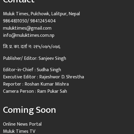
Muluk Times, Pulchowk, Lalitpur, Nepal
9864831050/ 9841245404
muluktimes@gmail.com
info@muluktimes.com.np
जि. प्र. का. दर्ता न: २१५/०७५/०७६
Publisher/ Editor: Sanjeev Singh
Editor-in-Chief : Sudha Singh
Executive Editor : Rajeshwor D. Shrestha
Reporter : Roshan Kumar Mishra
Camera Person : Ram Pukar Sah
Coming Soon
Online News Portal
Muluk Times TV