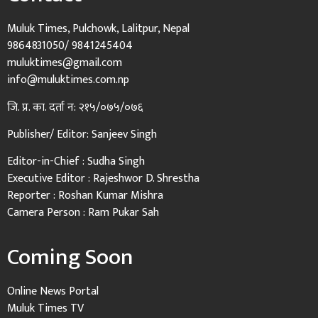
Muluk Times, Pulchowk, Lalitpur, Nepal
9864831050/ 9841245404
muluktimes@gmail.com
info@muluktimes.com.np
जि. प्र. का. दर्ता न: २१५/०७५/०७६
Publisher/ Editor: Sanjeev Singh
Editor-in-Chief : Sudha Singh
Executive Editor : Rajeshwor D. Shrestha
Reporter : Roshan Kumar Mishra
Camera Person : Ram Pukar Sah
Coming Soon
Online News Portal
Muluk Times TV