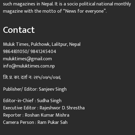
such magazines in Nepal. It is a socio political national monthly
magazine with the motto of “News for everyone”.
Contact
Muluk Times, Pulchowk, Lalitpur, Nepal
9864831050/ 9841245404
muluktimes@gmail.com
info@muluktimes.com.np
जि. प्र. का. दर्ता न: २१५/०७५/०७६
Publisher/ Editor: Sanjeev Singh
Editor-in-Chief : Sudha Singh
Executive Editor : Rajeshwor D. Shrestha
Reporter : Roshan Kumar Mishra
Camera Person : Ram Pukar Sah