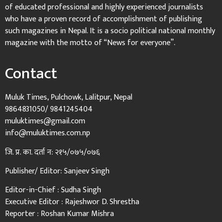
of educated professional and highly experienced journalists
who have a proven record of accomplishment of publishing
such magazines in Nepal. It is a socio political national monthly
magazine with the motto of “News for everyone”.
Contact
Muluk Times, Pulchowk, Lalitpur, Nepal
9864831050/ 9841245404
muluktimes@gmail.com
info@muluktimes.com.np
जि. प्र. का. दर्ता न: २१५/०७५/०७६
Publisher/ Editor: Sanjeev Singh
Editor-in-Chief : Sudha Singh
Executive Editor : Rajeshwor D. Shrestha
Reporter : Roshan Kumar Mishra