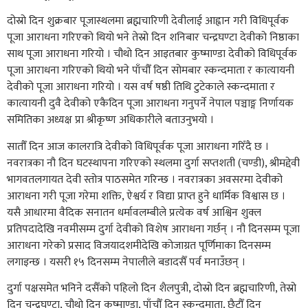
दोस्रो दिन शुक्रबार पूजास्थलमा ब्रह्मचारिणी देवीलाई आह्वान गरी विधिपूर्वक
पूजा आराधना गरिएको थियो भने तेस्रो दिन शनिबार चन्द्रघण्टा देवीको निष्ठाका
साथ पूजा आराधना गरियो । चौथो दिन आइतबार कुष्माण्डा देवीको विधिपूर्वक
पूजा आराधना गरिएको थियो भने पाँचौँ दिन सोमबार स्कन्दमाता र कात्यायनी
देवीको पूजा आराधना गरियो । यस वर्ष षष्ठी तिथि टुटेकाले स्कन्दमाता र
कात्यायनी दुवै देवीको एकैदिन पूजा आराधना गनुपर्ने नेपाल पञ्चाङ्ग निर्णायक
समितिका अध्यक्ष प्रा श्रीकृष्ण अधिकारीले बताउनुभयो ।
सातौँ दिन आज कालरात्रि देवीको विधिपूर्वक पूजा आराधना गरिँदै छ ।
नवरात्रका नौ दिन घटस्थापना गरिएको स्थलमा दुर्गा सप्तशती (चण्डी), श्रीमद्देवी
भागवतलगायत देवी स्तोत्र पाठसमेत गरिन्छ । नवरात्रका अवसरमा देवीको
आराधना गरी पूजा गरेमा शक्ति, ऐश्वर्य र विद्या प्राप्त हुने धार्मिक विश्वास छ ।
यसै आधारमा वैदिक सनातन धर्मावलम्बीले प्रत्येक वर्ष आश्विन शुक्ल
प्रतिपदादेखि नवमीसम्म दुर्गा देवीको विशेष आराधना गर्छन् । नौ दिनसम्म पूजा
आराधना गरेको प्रसाद विजयादशमीदेखि कोजाग्रत पूर्णिमाका दिनसम्म
लगाइन्छ । यसरी १५ दिनसम्म नेपालीले बडादसैँ पर्व मनाउँछन् ।
दुर्गा पक्षसमेत भनिने दसैँको पहिलो दिन शैलपुत्री, दोस्रो दिन ब्रह्मचारिणी, तेस्रो
दिन चन्द्रघण्टा, चौथो दिन कुष्माण्डा, पाँचौँ दिन स्कन्दमाता, छैटौँ दिन