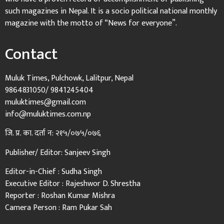
such magazines in Nepal. It is a socio political national monthly
magazine with the motto of “News for everyone”.
Contact
Muluk Times, Pulchowk, Lalitpur, Nepal
9864831050/ 9841245404
muluktimes@gmail.com
info@muluktimes.com.np
जि. प्र. का. दर्ता न: २१५/०७५/०७६
Publisher/ Editor: Sanjeev Singh
Editor-in-Chief : Sudha Singh
Executive Editor : Rajeshwor D. Shrestha
Reporter : Roshan Kumar Mishra
Camera Person : Ram Pukar Sah