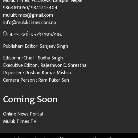
Muluk Times, Pulchowk, Lalitpur, Nepal
9864831050/ 9841245404
muluktimes@gmail.com
info@muluktimes.com.np
जि. प्र. का. दर्ता न: २१५/०७५/०७६
Publisher/ Editor: Sanjeev Singh
Editor-in-Chief : Sudha Singh
Executive Editor : Rajeshwor D. Shrestha
Reporter : Roshan Kumar Mishra
Camera Person : Ram Pukar Sah
Coming Soon
Online News Portal
Muluk Times TV