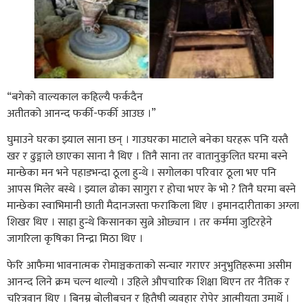
“बगेको वाल्यकाल कहिल्यै फर्कदैन
अतीतको आनन्द फर्की-फर्की आउछ ।”
घुमाउने घरका झ्याल साना छन् । गाउघरका माटाले बनेका घरहरू पनि यस्तै
खर र ढुङ्गाले छाएका साना नै थिए । तिनै साना तर वातानुकुलित घरमा बस्ने
मान्छेका मन भने पहाडभन्दा ठूला हुन्थे । सगोलका परिवार ठूला भए पनि
आपस मिलेर बस्थे । झ्याल ढोका सागुरा र होचा भएर के भो ? तिनै घरमा बस्ने
मान्छेका स्वाभिमानी छाती मैदानजस्ता फराकिला थिए । इमानदारीताका अग्ला
शिखर थिए । साह्रा हुन्थे किसानका सुत्ने ओछ्यान । तर कर्ममा जुटिरहेने
जागरिला कृषिका निन्द्रा मिठा थिए ।
फेरि आफैमा भावनात्मक रोमाञ्चकताको सन्चार गराएर अनुभुतिहरूमा असीम
आनन्द लिने क्रम चल्न थाल्यो । उहिले औपचारिक शिक्षा थिएन तर नैतिक र
चरित्रवान थिए । बिनम्र बोलीबचन र हितैषी व्यवहार रोपेर आत्मीयता उमार्थे ।