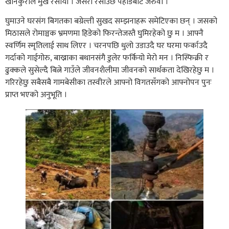
खानेकुराले मुख रसायो । जसरी रसाउछ पहाडबाट जरुवा ।
घुमाउने घरसंग बिगतका बग्रेल्ती सुखद सम्झनाहरू समेटिएका छन् । जसको
मिठासले रोमाञ्चक भ्रमणमा हिडेको फिरन्तेजस्तै घुमिरहेको छु म । आफ्नै
स्वर्णिम स्मृतिलाई साथ लिएर । चरनपछि धुलो उडाउदै घर घरमा फर्काउदै
गर्दाको गाईगोरु, बाख्राका बथानसंगै डुलेर फर्कियो मेरो मन । निस्फिक्री र
ढुक्कले सुसेल्दै बित्ने गाउँले जीवनशैलीमा जीवनको सार्थकता देखिरहेछु म ।
गरिरहेछु सबैसबै गामबेसीका तस्वीरले आफ्नो विगतसँगको आफ्नोपन पुनः
प्राप्त भएको अनुभूति ।