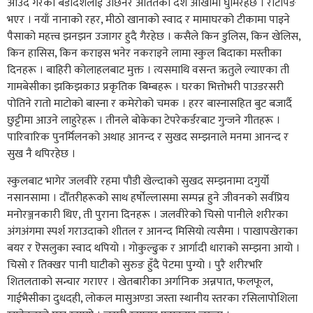
आउदै गरेको बडादशैलाई उछिनेर अतितका दशै आखामा घुमिरहेछ । रोटेपिङ
भएर । नयाँ नानाको रहर, मीठो खानाको स्वाद र मामाघरको टीकामा पाइने
पैसाको महत्त्व झनझन उजागर हुदै गैरहेछ । कसैले किन डुलिस, किन खेलिस,
किन हासिस, किन कराइस भनेर नकराइने लामा स्कुल बिदाका मस्तीका
दिनहरू । बाहिरी कोलाहलबाट मुक्त । त्यसमाथि वसन्त ऋतुले ल्याएका ती
गामबेसीका झकिझकाउ प्रकृतिक बिम्बहरू । घरका भित्तोभरी पाउडरसरी
पोतिने रातो माटोको बास्ना र कमेरोको चमक । हरर बास्नासहित बुट बजार्दै
छुट्टीमा आउने लाहुरेहरू । तीनले बोकेका टेपरेकर्डरबाट गुन्जने गीतहरू ।
पारिवारिक पुनर्मिलनको अथाह आनन्द र सुखद सम्झनाले मनमा आनन्द र
सुख नै थपिरहेछ ।
स्कुलबाट भागेर जलवीरे रहमा पौडी खेल्दाको सुखद सम्झनामा दगुर्यो
नसानसामा । दौँतरीहरूको साथ हर्षोल्लासमा सम्पन्न हुने जीवनको सर्वप्रिय
मनोरञ्जनकारी थिए, ती पुराना दिनहरू । जलवीरेको चिसो पानीले शरीरका
अंगअंगमा स्पर्श गराउदाको शीतल र आनन्द मिसियो त्यसैमा । पाखापखेराका
बयर र ऎसलुका स्वाद थपियो । गोकुल्ढुक र आर्गादी धाराको सम्झना आयो ।
चिसो र तिक्खर पानी घाटीको सुरुङ हुँदै पेटमा पुग्यो । पुरै शरीरभरि
शितलताको सन्चार गराएर । खेतबारीका अर्गानिक अन्नपात, फलफूल,
गाईभैसीका दुधदही, लोकल मासुअण्डा जस्ता स्थानीय स्तरका रसिलापोशिला