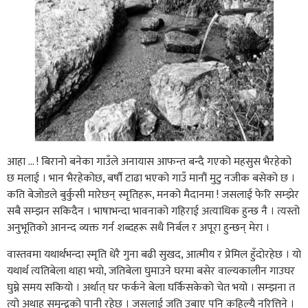
आहा … ! बिरानो बनेका गाउँले अनायास आफन्त बन्दै गएको महसुस भैरहेको
छ मलाई । भान भैरहेकोछ, बर्षौ टाढा भएको गाउँ मानौं मुटु नजीक बसेको छ ।
कति बेजोडले बुर्कुसी मारेछन् स्मृतिहरू, मनको मैदानमा ! जसलाई फेरि सम्झेर
सबै सम्झन सकिदैन । भाषाभन्दा भावनाको गहिराई अत्याधिक हुन्छ नै । त्यस्तो
अनुभूतिको आनन्द व्यक्त गर्न शब्दहरू सधै निर्बल र अपूरा हुन्छन् मेरा ।
वास्तवमा यथार्थभन्दा स्मृति धेरै गुना बढी सुखद, आत्मीय र प्रेमिल हुँदोरहेछ । यो
यथार्थ त्यतिबेला थाहा भयो, जतिबेला घुमाउने घरमा बसेर वाल्यकालीन गाउघर
घुम्ने समय सकियो । अर्थात् घर फर्कने बेला घर्किसकेको चेत भयो । सम्झना त
त्यो अथाह समुन्द्रको पानी रहेछ । जसलाई जति उबाए पनि कहिल्यै नरित्तिने ।