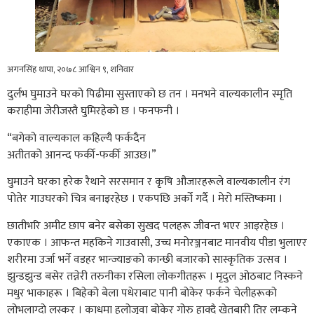
अगनसिंह थापा, २०७८ आश्विन ९, शनिवार
दुर्लभ घुमाउने घरको पिढीमा सुस्ताएको छ तन । मनभने वाल्यकालीन स्मृति
कराहीमा जेरीजस्तै घुमिरहेको छ । फनफनी ।
“बगेको वाल्यकाल कहिल्यै फर्कदैन
अतीतको आनन्द फर्की-फर्की आउछ।”
घुमाउने घरका हरेक रैथाने सरसमान र कृषि औजारहरूले वाल्यकालीन रंग
पोतेर गाउघरको चित्र बनाइरहेछ । एकपछि अर्को गर्दै । मेरो मस्तिष्कमा ।
छातीभरि अमीट छाप बनेर बसेका सुखद पलहरू जीवन्त भएर आइरहेछ ।
एकाएक । आफन्त महकिने गाउवासी, उच्च मनोरञ्जनबाट मानवीय पीडा भुलाएर
शरीरमा उर्जा भर्ने वडहर भान्ज्याङको कान्छी बजारको सास्कृतिक उत्सव ।
झुन्डझुन्ड बसेर तन्नेरी तरुनीका रसिला लोकगीतहरू । मृदुल ओठबाट निस्कने
मधुर भाकाहरू । बिहेको बेला पधेराबाट पानी बोकेर फर्कने चेलीहरूको
लोभलाग्दो लस्कर । काधमा हलोजुवा बोकेर गोरु हाक्दै खेतबारी तिर लम्कने