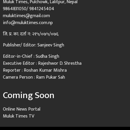
Muluk Times, Pulchowk, Lalitpur, Nepal
9864831050/ 9841245404
muluktimes@gmail.com
info@muluktimes.com.np
जि. प्र. का. दर्ता न: २१५/०७५/०७६
Publisher/ Editor: Sanjeev Singh
Editor-in-Chief : Sudha Singh
Executive Editor : Rajeshwor D. Shrestha
Reporter : Roshan Kumar Mishra
Camera Person : Ram Pukar Sah
Coming Soon
Online News Portal
Muluk Times TV