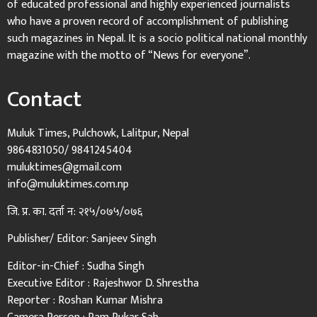
of educated professional and highly experienced journalists
who have a proven record of accomplishment of publishing
such magazines in Nepal. It is a socio political national monthly
magazine with the motto of “News for everyone”.
Contact
Muluk Times, Pulchowk, Lalitpur, Nepal
9864831050/ 9841245404
muluktimes@gmail.com
info@muluktimes.com.np
जि. प्र. का. दर्ता न: २१५/०७५/०७६
Publisher/ Editor: Sanjeev Singh
Editor-in-Chief : Sudha Singh
Executive Editor : Rajeshwor D. Shrestha
Reporter : Roshan Kumar Mishra