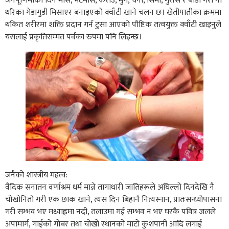
जनैपूर्णिमाका दिन मास, भटमास, केराउ, मुग, चना, सिमी, गुराँस र बोडी गरी नौ
थरिका गेडागुडी मिसाएर बनाइएको क्वाँटी खाने चलन छ। खेतीपातीका क्रममा
थकित शरीरमा शक्ति प्रदान गर्न टुसा आएको पौष्टिक तत्वयुक्त क्वाँटी खाइनुले
यसलाई प्रकृतिसम्मत पर्वका रुपमा पनि लिइन्छ।
जनैकाे शास्त्रीय महत्व:
वैदिक सनातन वर्णाश्रम धर्म मान्ने तागाधारी जातिहरूले अघिल्लो दिनदेखि नै
चोखोनितो गरी एक छाक खाने, त्यस दिन बिहानै नित्यस्नान, प्रातःसन्ध्योपासना
गरी सम्भव भए मध्याह्नमा नदी, तलाउमा गई सम्भव न भए घरकै पवित्र जलले
अपामार्ग, गाईको गोबर तथा चोखो स्थानको माटो कुशपानी आदि लगाई