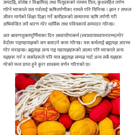
जमदग्नि, वशिष्ठ र विश्वामित्र) तथा पितृहरूको नाममा तिल, कुशसहित तर्पण
गरिने भएकाले यस पर्वलाई ऋषितर्पणीका नामले पनि चिनिन्छ । ज्ञान र सफल
जीवन मार्गको शिक्षा दिक्षा गर्ने ऋषीहरूको सम्मानमा ऋषि तर्पणी गरी
अभिमन्त्रित जनै धारण गरेर धार्मिक तथा पवित्रकार्य सम्पादन गरिन्छ।
अतः श्रावणशुक्लपूर्णिमाका दिन अध्यायोपाकर्म (स्वाध्यायाध्ययनारम्भ)गरेर
वेदोक्त पञ्चमहायज्ञको जग बसाउने काम गरिन्छ। यस कर्मलाई ब्रह्मयज्ञ आरम्भ
गरेर मनाइन्छ। ब्रह्मयज्ञ अन्य पञ्च महायज्ञहरूको आत्मा पनि भएकाले अन्य
यज्ञहरू गर्न न सक्नेहरूले पनि मात्र ब्रह्मयज्ञ सम्पन्न गर्दा अन्य सबै यज्ञहरू
गरेको फल प्राप्त हुने कुरा शास्त्रमा वर्णन गरिएको छ।