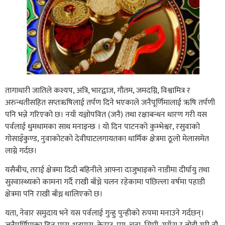
तागाधारी जातिले कश्यप, अत्रि, भारद्वाज, गौतम, जमदग्नि, विश्वामित्र र
अरुन्धतीसहित सप्तऋषिलाई तर्पण दिने भएकाले जनैपूर्णिमालाई ऋषि तर्पणी
पनि भन्ने गरिएको छ। नयाँ यज्ञोपवित (जनै) तथा रक्षाबन्धन धारण गरी यस
पर्वलाई धुमधामका साथ मनाइन्छ । यो दिन पाटनको कुम्भेश्वर, रसुवाको
गोसाइँकुण्ड, नुवाकोटको देवीघाटलगायतका धार्मिक क्षेत्रमा ठूलो मेलासमेत
लाग्ने गर्दछ।
यसैबीच, तराई क्षेत्रमा दिदी बहिनीले आफ्ना दाजुभाइको नाडीमा दीर्घायु तथा
सुस्वास्थ्यको कामना गर्दै राखी बाँध्ने चलन रहेकामा पछिल्ला वर्षमा पहाडी
क्षेत्रमा पनि राखी बाँध्न थालिएको छ।
यता, नेवार समुदाय भने यस पर्वलाई गुन्हु पुन्हीको रुपमा मनाउने गर्दछन्।