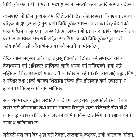
विधिपूर्वक श्रावणी निमित्तक मध्याह्न स्नान, सन्ध्योपासना आदि सम्पन्न गर्दछन्।
त्यसपछि जौ तिल कुश साथमा लिई अविच्छिन्न वंशपरम्परा जोगाएका उपाध्याय
वैदिक ब्राह्मणहरूलाई गुरु थापी विधिपूर्वक आफ्ना शाखाका वेद-वेदांगको
पाठ गर्दछन् वा सुन्छन्। त्यसपछि आ-आफ्ना गोत्र, प्रवर र ऋषिगणहरूको तथा
वर्तमान समयका अरुन्धतिसहित सप्तर्षिमण्डलको विधिपूर्वक पूजा गरी
ऋषितर्पणी,यज्ञोपवीताभिमन्त्रण (जनै मन्त्रने काम)गर्दछन्।
वैदिक ग्रन्थअनुसार जनैलाई ‘ब्रह्मसूत्र’ अर्थात वेदोक्तकर्म सम्पादन गर्न र
वेदाध्ययन गर्ने अधिकार प्राप्तिका लागि धारण गर्न मन्त्रिएको धागो भन्ने
बुझिन्छ। शिखाहरूमध्ये एउटा जनैका शिखामा रहेका तीन डोरालाई ब्रह्मा, विष्णु
र महेश्वर तथा अर्को जनैका शिखामा रहेका तीन डोरालाई कर्म, उपासना र
ज्ञानका प्रतिकहरूको योग मानिन्छ।
सत्य युगमा दानवद्वारा लखेटिएका देवगणलाई गुरु वृहस्पतिले रक्षा विधान
तयार गरी जोगाएका तथा वामन अवतार विष्णुले राजा बलिलाई डोरो बाँधी
वचनबद्ध गराएर तीनै लोक लिएको धार्मिक किम्वदन्तीसँग पनि रक्षाबन्धनको
सम्बन्ध जोडिएको छ।
यसैगरी यस दिन देह शुद्ध गरी देवता, सप्तऋषि(कश्यप, अत्री, भारद्वाज, गौतम,