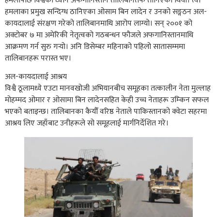
हमलापछि विश्वको ध्यान अफगानिस्तान तालिबानतर्फ तानिएको थियो। त्यो
हमलाका प्रमुख सन्दिग्ध ठानिएका ओसाम बिन लादेन र उनको सङ्गठन अल-
कायदालाई संरक्षण गरेको तालिबानमाथि आरोप लाग्यो। सन् २००१ को
अक्टोबर ७ मा अमेरिकी नेतृत्वको गठबन्धन फौजले अफगानिस्तानमाथि
आक्रमण गर्न सुरु गर्‍यो। अनि डिसेम्बर महिनाको पहिलो सातासम्ममा
तालिबानहरू परास्त भए।
अल-कायदालाई आश्रय
विश्वै ठूलामध्ये एउटा मानवखोजी अभियानबीच समूहका तत्कालीन नेता मुल्लाह
मोहम्मद ओमार र ओसामा बिन लादेनसहित केही उच्च नेताहरू उम्किन सफल
भएको बताइन्छ। तालिबानका कैयौँ वरिष्ठ नेताले पाकिस्तानको क्वेटा सहरमा
आश्रय लिए जहाँबाट उनीहरूले सो समूहलाई मार्गनिर्देशित गरे।