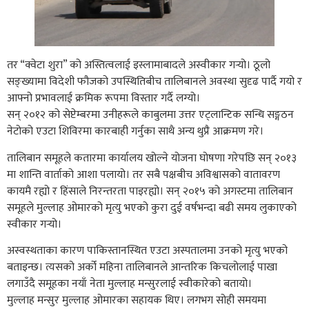
तर “क्वेटा शुरा” को अस्तित्वलाई इस्लामाबादले अस्वीकार गर्‍यो। ठूलो
सङ्ख्यामा विदेशी फौजको उपस्थितिबीच तालिबानले अवस्था सुदृढ पार्दै गयो र
आफ्नो प्रभावलाई क्रमिक रूपमा विस्तार गर्दै लग्यो।
सन् २०१२ को सेप्टेम्बरमा उनीहरूले काबुलमा उत्तर एट्लान्टिक सन्धि सङ्गठन
नेटोको एउटा शिविरमा कारबाही गर्नुका साथै अन्य थुप्रै आक्रमण गरे।
तालिबान समूहले कतारमा कार्यालय खोल्ने योजना घोषणा गरेपछि सन् २०१३
मा शान्ति वार्ताको आशा पलायो। तर सबै पक्षबीच अविश्वासको वातावरण
कायमै रह्यो र हिंसाले निरन्तरता पाइरह्यो। सन् २०१५ को अगस्टमा तालिबान
समूहले मुल्लाह ओमारको मृत्यु भएको कुरा दुई वर्षभन्दा बढी समय लुकाएको
स्वीकार गर्‍यो।
अस्वस्थताका कारण पाकिस्तानस्थित एउटा अस्पतालमा उनको मृत्यु भएको
बताइन्छ। त्यसको अर्को महिना तालिबानले आन्तरिक किचलोलाई पाखा
लगाउँदै समूहका नयाँ नेता मुल्लाह मन्सुरलाई स्वीकारेको बतायो।
मुल्लाह मन्सुर मुल्लाह ओमारका सहायक थिए। लगभग सोही समयमा