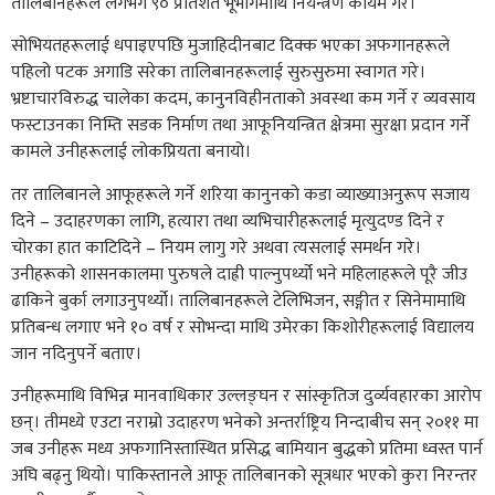
तालिबानहरूले लगभग ९० प्रतिशत भूभागमाथि नियन्त्रण कायम गरे।
सोभियतहरूलाई धपाइएपछि मुजाहिदीनबाट दिक्क भएका अफगानहरूले
पहिलो पटक अगाडि सरेका तालिबानहरूलाई सुरुसुरुमा स्वागत गरे।
भ्रष्टाचारविरुद्ध चालेका कदम, कानुनविहीनताको अवस्था कम गर्ने र व्यवसाय
फस्टाउनका निम्ति सडक निर्माण तथा आफूनियन्त्रित क्षेत्रमा सुरक्षा प्रदान गर्ने
कामले उनीहरूलाई लोकप्रियता बनायो।
तर तालिबानले आफूहरूले गर्ने शरिया कानुनको कडा व्याख्याअनुरूप सजाय
दिने – उदाहरणका लागि, हत्यारा तथा व्यभिचारीहरूलाई मृत्युदण्ड दिने र
चोरका हात काटिदिने – नियम लागु गरे अथवा त्यसलाई समर्थन गरे।
उनीहरूको शासनकालमा पुरुषले दाह्री पाल्नुपर्थ्यो भने महिलाहरूले पूरै जीउ
ढाकिने बुर्का लगाउनुपर्थ्यो। तालिबानहरूले टेलिभिजन, सङ्गीत र सिनेमामाथि
प्रतिबन्ध लगाए भने १० वर्ष र सोभन्दा माथि उमेरका किशोरीहरूलाई विद्यालय
जान नदिनुपर्ने बताए।
उनीहरूमाथि विभिन्न मानवाधिकार उल्लङ्घन र सांस्कृतिज दुर्व्यवहारका आरोप
छन्। तीमध्ये एउटा नराम्रो उदाहरण भनेको अन्तर्राष्ट्रिय निन्दाबीच सन् २०११ मा
जब उनीहरू मध्य अफगानिस्तास्थित प्रसिद्ध बामियान बुद्धको प्रतिमा ध्वस्त पार्न
अघि बढ्नु थियो। पाकिस्तानले आफू तालिबानको सूत्रधार भएको कुरा निरन्तर