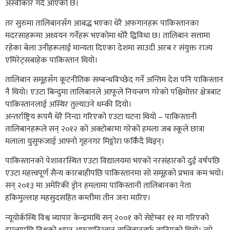
अस्वीकार गर्दै आएको छ।
तर सुरुमा तालिबानसँग आबद्ध भएका धेरै अफगानहरू पाकिस्तानका
मदरसाहरूमा अध्ययन गर्नेहरू भएकोमा थोरै द्विविधा छ। तालिबान सत्तामा
रहेका बेला उनीहरूलाई मान्यता दिएका देशमा साउदी अरब र संयुक्त राज्य
एमिरेट्सबाहेक पाकिस्तान थियो।
तालिबान समूहसँग कूटनीतिक सम्बन्धविच्छेद गर्ने अन्तिम देश पनि पाकिस्तान
नै थियो। एउटा बिन्दुमा तालिबानले आफूले नियन्त्रण गरेको पश्चिमोत्तर क्षेत्रबाट
पाकिस्तानलाई अस्थिर तुल्याउने धम्की दियो।
अन्तर्राष्ट्रिय रूपमै धेरै निन्दा गरिएको एउटा घटना थियो – पाकिस्तानी
तालिबानहरूले सन् २०१२ को अक्टोबरमा गरेको हमला जब स्कूले छात्रा
मलाला युसुफजाई आफ्नो गृहनगर मिङ्गोरा फर्किँदै थिइन्।
पाकिस्तानको पेशावरस्थित एउटा विद्यालयमा भएको नरसंहारको दुई वर्षपछि
एउटा महत्त्वपूर्ण सैन्य कारबाहीपछि पाकिस्तानमा सो समूहको प्रभाव कम भयो।
सन् २०१३ मा अमेरिकी ड्रोन हमलामा पाकिस्तानी तालिबानका नेता
हकिमुल्लाह महसुदसहित कम्तीमा तीन जना मारिए।
न्यूयोर्कस्थि विश्व व्यापार केन्द्रमाथि सन् २००१ को सेप्टेम्बर ११ मा गरिएको