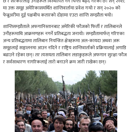
छ र सरकारलाई उनीहरूले विस्थापित गर्ने चिन्ता बढ्दै गएको छ। सन् २०१८
मा उक्त समूह अमेरिकासमर्थित शान्तिवार्तामा प्रवेश गर्‍यो र सन् २०२० को
फेब्रुअरीमा दुई पक्षबीच कतारको दोहामा एउटा शान्ति सम्झौता भयो।
शान्तिसम्झौताले अफगानिस्तानबाट अमेरिकी फौजको फिर्ती र तालिबानले
उनीहरूमाथि आक्रमणहरू नगर्ने प्रतिबद्धता जनायो। सम्झौतामार्फत् गरिएका
अन्य प्रतिबद्धतामा तालिबान नियन्त्रित क्षेत्रहरूमा अल-कायदा अथवा अरू
समूहलाई सञ्चालनमा आउन नदिने र राष्ट्रिय शान्तिवार्ताको प्रक्रियालाई अगाडि
बढाउने रहेका छन्। तर त्यसयता तालिबान लडाकुहरूले अफगान सुरक्षा फौज
र सर्वसाधारण नागरिकलाई तारो बनाउने क्रम जारी राखेका छन्।