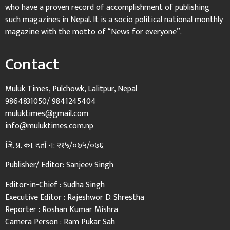
who have a proven record of accomplishment of publishing
such magazines in Nepal. It is a socio political national monthly
magazine with the motto of “News for everyone”.
Contact
Muluk Times, Pulchowk, Lalitpur, Nepal
9864831050/ 9841245404
muluktimes@gmail.com
info@muluktimes.com.np
जि. प्र. का. दर्ता न: २१५/०७५/०७६
Publisher/ Editor: Sanjeev Singh
Editor-in-Chief : Sudha Singh
Executive Editor : Rajeshwor D. Shrestha
Reporter : Roshan Kumar Mishra
Camera Person : Ram Pukar Sah