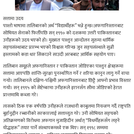
सत्तामा उदय
पाश्तो भाषामा तालिबानको अर्थ “विद्यार्थीहरू” भन्ने हुन्छ।अफगानिस्तानबाट
सोभियत सेनाको फिर्तीपछि सन् १९९० को दशकमा उत्तरी पाकिस्तानबाट
उनीहरूको उदय भएको हो। मुख्यतः पाश्तुन आन्दोलन सुरुमा धार्मिक
सङ्घसंस्थाबाट प्रारम्भ भएको विश्वास गरिन्छ जुन सङ्घसंस्थाले सुन्नी
इस्लामको कडा धार सिकाउने साउदी अरबबाट आर्थिक सहयोग पाए।
तालिबान समूहले अफगानिस्तान र पाकिस्तान जोडिएका पाश्तुन क्षेत्रहरूमा
सत्तामा आएपछि शान्ति-सुरक्षा पुनर्स्थापित गर्ने र शरिया कानुन लागु गर्ने वाचा
गर्‍यो। तालिबानले दक्षिण-पश्चिमी अफगानिस्तानबाट छिट्टै आफ्नो प्रभाव विस्तार
गर्‍यो। सन् १९९५ को सेप्टेम्बरमा उनीहरूले इरानसँग सीमा जोडिएको हेरात
प्रान्तमाथि कब्जा गरे।
त्यसको ठिक एक वर्षपछि उनीहरूले राजधानी काबुलमा नियन्त्रण गर्दै राष्ट्रपति
बुर्हानुद्दीन रब्बानीको सरकारलाई सत्ताच्युत गरे। उनी सोभियत सङ्घको
अतिक्रमणको विरोधमा अफगान मुजाहिदीन अर्थात्‌ “विधर्मीहरूसँग लड्ने
योद्धाहरू” तयार पार्ने संस्थापकमध्ये एक थिए। सन् १९९८ सम्ममा