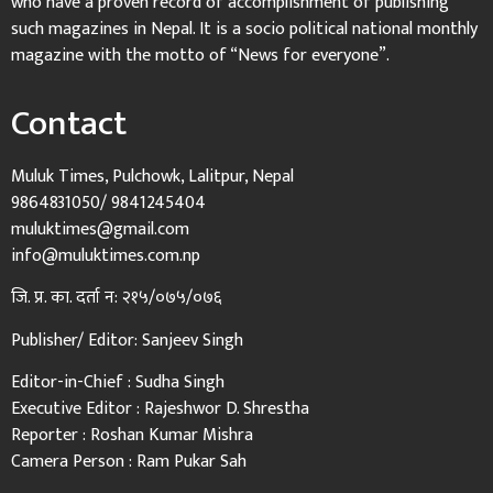
who have a proven record of accomplishment of publishing
such magazines in Nepal. It is a socio political national monthly
magazine with the motto of “News for everyone”.
Contact
Muluk Times, Pulchowk, Lalitpur, Nepal
9864831050/ 9841245404
muluktimes@gmail.com
info@muluktimes.com.np
जि. प्र. का. दर्ता न: २१५/०७५/०७६
Publisher/ Editor: Sanjeev Singh
Editor-in-Chief : Sudha Singh
Executive Editor : Rajeshwor D. Shrestha
Reporter : Roshan Kumar Mishra
Camera Person : Ram Pukar Sah