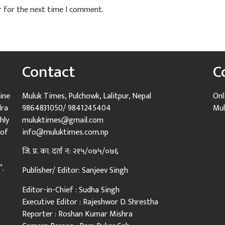
r for the next time I comment.
Contact
C
ine
Muluk Times, Pulchowk, Lalitpur, Nepal
Onl
dra
9864831050/ 9841245404
Mul
hly
muluktimes@gmail.com
 of
info@muluktimes.com.np
जि. प्र. का. दर्ता न: २१५/०७५/०७६
”.
Publisher/ Editor: Sanjeev Singh
Editor-in-Chief : Sudha Singh
Executive Editor : Rajeshwor D. Shrestha
Reporter : Roshan Kumar Mishra