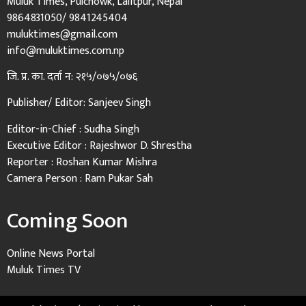
Muluk Times, Pulchowk, Lalitpur, Nepal
9864831050/ 9841245404
muluktimes@gmail.com
info@muluktimes.com.np
जि. प्र. का. दर्ता न: २१५/०७५/०७६
Publisher/ Editor: Sanjeev Singh
Editor-in-Chief : Sudha Singh
Executive Editor : Rajeshwor D. Shrestha
Reporter : Roshan Kumar Mishra
Camera Person : Ram Pukar Sah
Coming Soon
Online News Portal
Muluk Times TV