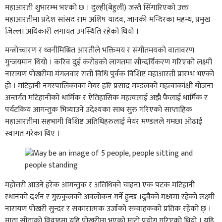
महाआरती शुभारम्भ भएको छ । दुल्ही(बेहुली) जस्तै सिंगारिएको उक्त
महाआरतीमा प्रदेश सांसद राम अशिष यादव, जानकी मन्दिरका महन्थ, प्रमुख
जिल्ला अधिकारी लगायत उपस्थिति रहेको थियो ।
मन्त्रोच्चारण र ध्वनीमिश्रित आरतीले भक्तिमय र संगीतमयको वातावरण
गुन्जयमान थियो । करिव दुई करोडको लागतमा सौन्दर्यिकरण गरिएको लक्ष्मी
नारायण पोखरीमा मंगलवार राती विधि पुर्वक विशिष्ट महाआरती प्रारम्भ भएको
हो । मटिहानी नगरपालिकाका मेयर हरि प्रसाद मण्डलको महत्वाकांक्षी योजना
अन्तर्गत मटिहानीको धार्मिक र ऐतिहासिक महत्वलाई अझै फैलाई धार्मिक र
पर्यटकिय आगन्तुक भित्र्याउने उदेश्यका साथ सुरु गरिएको साप्ताहिक
महाआरतीमा सहभागी विशिष्ट अतिथिहरुलाई मेयर मण्डलले गमछा ओढाई
स्वागत गरेका थिए ।
महोत्तरी आउने हरेक आगन्तुक र अतिथिको चाहना एक पटक मटिहानी
स्थानको दर्शन र गुरुकुलको अवलोकन गर्ने हुन्छ ।दुवैको मध्यमा रहेको लक्ष्मी
नारायण पोखरी सुन्दर र सकारात्मक उर्जाको सम्वाहकको प्रतिक रहेको छ् ।
माता सीताको विवाहमा यहि पोखरीमा भएको माटाे प्रयोग गरिएको थियो । यहि