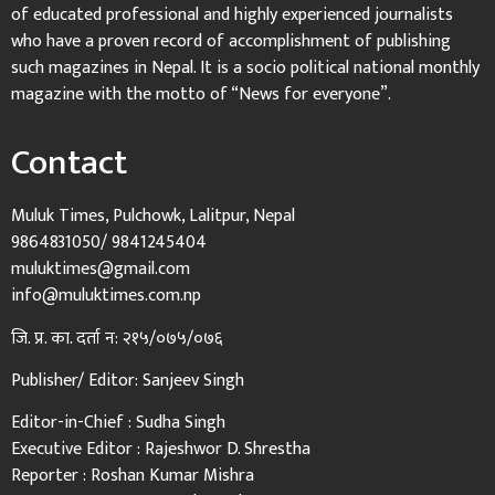
of educated professional and highly experienced journalists
who have a proven record of accomplishment of publishing
such magazines in Nepal. It is a socio political national monthly
magazine with the motto of “News for everyone”.
Contact
Muluk Times, Pulchowk, Lalitpur, Nepal
9864831050/ 9841245404
muluktimes@gmail.com
info@muluktimes.com.np
जि. प्र. का. दर्ता न: २१५/०७५/०७६
Publisher/ Editor: Sanjeev Singh
Editor-in-Chief : Sudha Singh
Executive Editor : Rajeshwor D. Shrestha
Reporter : Roshan Kumar Mishra