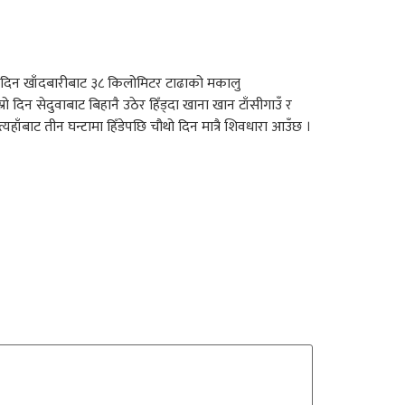
िलो दिन खाँदबारीबाट ३८ किलोमिटर टाढाको मकालु
रो दिन सेदुवाबाट बिहानै उठेर हिँड्दा खाना खान टाँसीगाउँ र
त्यहाँबाट तीन घन्टामा हिँडेपछि चौथो दिन मात्रै शिवधारा आउँछ ।