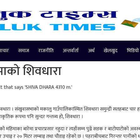
माचार
समाज
राजनीति
अन्तर्वार्ता
अर्थ
खेलखुद
भिडियो
भाको शिवधारा
, शिवधारा । संखुवासभाको मकालु गाउँपालिकास्थित शिवधारा समुन्द्री सतहबाट चा
राकृतिक रूपमा पनि सुन्दर गन्तव्य हो, शिवधारा ।
ो महिमाका बारेमा प्रचारप्रसार नहुदा र त्यहाँसम्म पुग्ने सडक र बाटोघाटोको अवस्थ
र उचाइ र २० मिटर लम्बाइ तथा चौडाइ रहेको छ । पहराबीचबाट निरन्तर पानीको ध