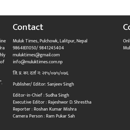
Contact
C
ine
Muluk Times, Pulchowk, Lalitpur, Nepal
Onl
dra
9864831050/ 9841245404
Mul
hly
muluktimes@gmail.com
 of
info@muluktimes.com.np
जि. प्र. का. दर्ता न: २१५/०७५/०७६
”.
Publisher/ Editor: Sanjeev Singh
Editor-in-Chief : Sudha Singh
Executive Editor : Rajeshwor D. Shrestha
Reporter : Roshan Kumar Mishra
Camera Person : Ram Pukar Sah