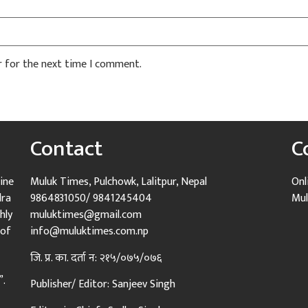
r for the next time I comment.
Contact
C
ine
Muluk Times, Pulchowk, Lalitpur, Nepal
Onl
dra
9864831050/ 9841245404
Mul
hly
muluktimes@gmail.com
 of
info@muluktimes.com.np
जि. प्र. का. दर्ता न: २१५/०७५/०७६
”.
Publisher/ Editor: Sanjeev Singh