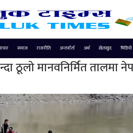
माचार
समाज
राजनीति
अन्तर्वार्ता
अर्थ
खेलखुद
भिडियो
भन्दा ठूलो मानवनिर्मित तालमा न