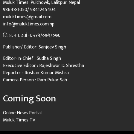
Muluk Times, Pulchowk, Lalitpur, Nepal
9864831050/ 9841245404
muluktimes@gmail.com
info@muluktimes.com.np
जि. प्र. का. दर्ता न: २१५/०७५/०७६
Publisher/ Editor: Sanjeev Singh
Editor-in-Chief : Sudha Singh
Executive Editor : Rajeshwor D. Shrestha
Reporter : Roshan Kumar Mishra
Camera Person : Ram Pukar Sah
Coming Soon
Online News Portal
Muluk Times TV