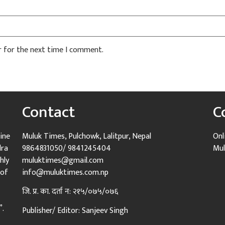
r for the next time I comment.
Contact
C
ine
Muluk Times, Pulchowk, Lalitpur, Nepal
Onl
dra
9864831050/ 9841245404
Mul
hly
muluktimes@gmail.com
 of
info@muluktimes.com.np
जि. प्र. का. दर्ता न: २१५/०७५/०७६
”.
Publisher/ Editor: Sanjeev Singh