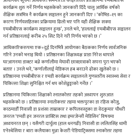
आयोगका सूचना अधिकारी सेमन्तराज कोइरालाले प्रतिष्ठानमा एमबीबीएस
कार्यक्रम शुरु गर्ने निर्णय भइसकेको जानकारी दिँदै चालु आर्थिक वर्षको
शैक्षिक सत्रभित्र नै कार्यक्रम सञ्चालन हुने जानकारी दिए । ‘कोभिड–१९ का
कारण निर्णयसहितका प्रक्रियामा ढिलो भए पनि यही शैक्षिक सत्रमा
एमबीबीएस कार्यक्रम सञ्चालन हुन्छ’, उनले भने, ‘हाललाई एमबीबीएस सञ्चालन
गर्न प्रतिष्ठानलाई करीब २५ सिट दिने गरी निर्णय भएको छ ।’
आधिकारिकरुपमा एक÷दुई दिनभित्रै आयोगका बैठकका निर्णय सार्वजनिक
गरिने उनको भनाइ थियो । प्रतिष्ठानका शिक्षाध्यक्ष प्राडा निरेश थापाले
घरआगनमा डाक्टर बन्ने कर्णालीमा मेघावी छात्रछात्राको सपना पुरा भएको
बताए । उनले भने, ‘कर्णालीलाई मेडिकल हब बनाउने ढोका खुलेको छ ।
प्रतिष्ठानमा एमबीबीएस र एमडी कार्यक्रम सञ्चालनले गुणस्तरीय स्वास्थ्य सेवा र
चिकित्सा शिक्षा सुनिश्चित गर्न थप कोशेढुङ्गाको गर्नेछ ।’
प्रतिष्ठानमा चिकित्सा शिक्षाको स्नातकोत्तर तहको अध्यापन शुरुआत
भइसकेको छ । प्रतिष्ठानमा स्नातोकत्तर तहमा भक्तपुरका डा रहिस कोजु,
काठमाडौँ निवासी डा प्रशंसा ताम्राकार र कपिलवस्तुका डा वेदकुमार चौधरी
जनरल ‘एमडी इन जनरल प्राक्टिस तथा इमरजेन्सी मेडिसिन’ विषयमा
अध्ययनरत छन् । यसैगरी दार्चुला (हाल धनगढी) निवासी डा ललितसिंह धामी
एनेस्थेसिया र बारा कलैयाका मुन्ना केशरी पेडियाट्रिक्समा स्नाकोत्तर तहमा