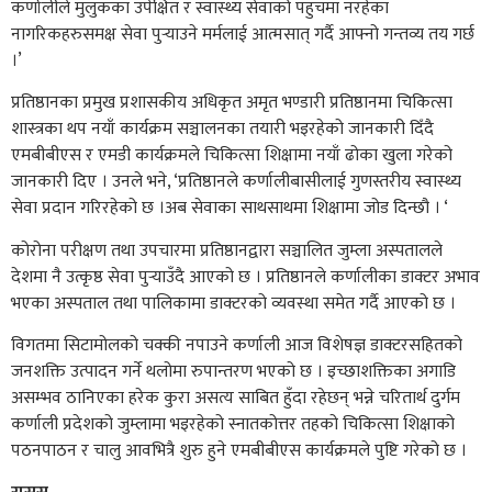
कर्णालीले मुलुकका उपेक्षित र स्वास्थ्य सेवाको पहुँचमा नरहेका
नागरिकहरुसमक्ष सेवा पुर्‍याउने मर्मलाई आत्मसात् गर्दै आफ्नो गन्तव्य तय गर्छ
।’
प्रतिष्ठानका प्रमुख प्रशासकीय अधिकृत अमृत भण्डारी प्रतिष्ठानमा चिकित्सा
शास्त्रका थप नयाँ कार्यक्रम सञ्चालनका तयारी भइरहेको जानकारी दिँदै
एमबीबीएस र एमडी कार्यक्रमले चिकित्सा शिक्षामा नयाँ ढोका खुला गरेको
जानकारी दिए । उनले भने, ‘प्रतिष्ठानले कर्णालीबासीलाई गुणस्तरीय स्वास्थ्य
सेवा प्रदान गरिरहेको छ ।अब सेवाका साथसाथमा शिक्षामा जोड दिन्छौ । ‘
कोरोना परीक्षण तथा उपचारमा प्रतिष्ठानद्वारा सञ्चालित जुम्ला अस्पतालले
देशमा नै उत्कृष्ठ सेवा पुर्‍याउँदै आएको छ । प्रतिष्ठानले कर्णालीका डाक्टर अभाव
भएका अस्पताल तथा पालिकामा डाक्टरको व्यवस्था समेत गर्दै आएको छ ।
विगतमा सिटामोलको चक्की नपाउने कर्णाली आज विशेषज्ञ डाक्टरसहितको
जनशक्ति उत्पादन गर्ने थलोमा रुपान्तरण भएको छ । इच्छाशक्तिका अगाडि
असम्भव ठानिएका हरेक कुरा असत्य साबित हुँदा रहेछन् भन्ने चरितार्थ दुर्गम
कर्णाली प्रदेशको जुम्लामा भइरहेको स्नातकोत्तर तहको चिकित्सा शिक्षाको
पठनपाठन र चालु आवभित्रै शुरु हुने एमबीबीएस कार्यक्रमले पुष्टि गरेको छ ।