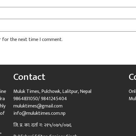
r for the next time I comment.
Contact
C
ine
Muluk Times, Pulchowk, Lalitpur, Nepal
Onl
dra
9864831050/ 9841245404
Mul
hly
muluktimes@gmail.com
 of
info@muluktimes.com.np
जि. प्र. का. दर्ता न: २१५/०७५/०७६
”.