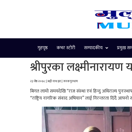
गृहपृष्ठ
कभर स्टोरी
सम्पादकीय
प्रमुख स
श्रीपुरका लक्ष्मीनारायण
२३ जेष्ठ २०७८ | बद्री नाथ झा | जनकपुरधाम
बिगत लामो समयदेखि “राज संस्था एवं हिन्दु अधिराज्य पुनःस्थ
“राष्ट्रिय नागरिक संवाद अभियान” लाई निरन्तरता दिंदै आफ्नो 