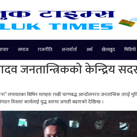
माचार
समाज
राजनीति
अन्तर्वार्ता
अर्थ
खेलखुद
भिडियो
 यादव जनतान्त्रिकको केन्द्रिय स
ापना” लगायतका बिभिन मागहरु राखी चरणबद्ध आन्दोलनरत जनतान्त्रिक तराई मुक्ति 
संगठन विस्तार कार्यलाई युद्ध स्तरमा अगाडी बढाएको देखिन्छ ।