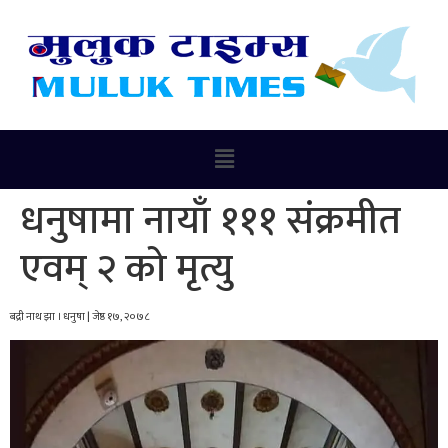
धनुषामा नायाँ १११ संक्रमीत
एवम् २ को मृत्यु
बद्री नाथ झा । धनुषा | जेष्ठ १७, २०७८