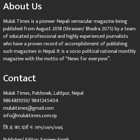
About Us
Muluk Times is a pioneer Nepali vernacular magazine being
published from August 2018 (Shrawan/ Bhadra 2075) by a team
of educated professional and highly experienced journalists
who have a proven record of accomplishment of publishing
such magazines in Nepal. It is a socio political national monthly
magazine with the motto of “News for everyone”.
Contact
Muluk Times, Pulchowk, Lalitpur, Nepal
9864831050/ 9841245404
muluktimes@gmail.com
info@muluktimes.com.np
जि. प्र. का. दर्ता न: २१५/०७५/०७६
Publisher/ Editor: Sanjeev Singh