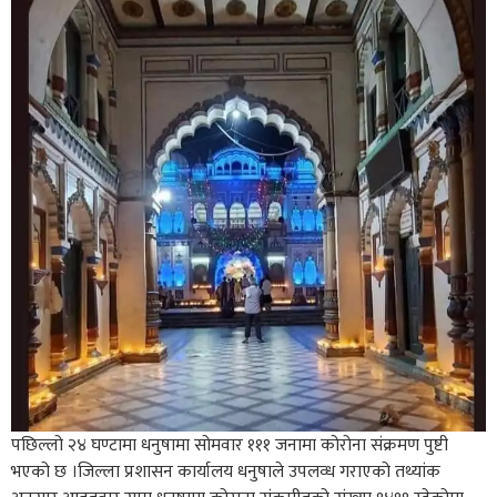
पछिल्लो २४ घण्टामा धनुषामा सोमवार १११ जनामा कोरोना संक्रमण पुष्टी
भएको छ ।जिल्ला प्रशासन कार्यालय धनुषाले उपलव्ध गराएको तथ्यांक