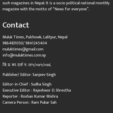
such magazines in Nepal. It is a socio political national monthly
magazine with the motto of “News for everyone”.
Contact
Muluk Times, Pulchowk, Lalitpur, Nepal
9864831050/ 9841245404
muluktimes@gmail.com
info@muluktimes.com.np
जि. प्र. का. दर्ता न: २१५/०७५/०७६
Publisher/ Editor: Sanjeev Singh
Editor-in-Chief : Sudha Singh
Executive Editor : Rajeshwor D. Shrestha
Reporter : Roshan Kumar Mishra
Camera Person : Ram Pukar Sah